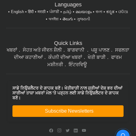
Languages
English
हिंदी
मराठी
ਪੰਜਾਬੀ
தமிழ்
മലയാളം
বাংলা
ಕನ್ನಡ
ଓଡିଆ
অসমীয়া
తెలుగు
ગુજરાતી
Quick Links
ਖਬਰਾਂ
ਸੇਹਤ ਅਤੇ ਜੀਵਨ ਸ਼ੈਲੀ
ਬਾਗਵਾਨੀ
ਪਸ਼ੂ ਪਾਲਣ
ਸਫਲਤਾ
ਦੀਆ ਕਹਾਣੀਆਂ
ਕੰਪਨੀ ਦੀਆ ਖਬਰਾਂ
ਖੇਤੀ ਬਾੜੀ
ਫਾਰਮ
ਮਸ਼ੀਨਰੀ
ਇੰਟਰਵਿਊ
ਸਾਡੇ ਨਿਉਜ਼ਲੈਟਰ ਦੇ ਗਾਹਕ ਬਣੋ। ਖੇਤੀਬਾੜੀ ਨਾਲ ਜੁੜੀਆਂ ਦੇਸ਼ ਭਰ ਦੀਆਂ
ਸਾਰੀਆਂ ਤਾਜ਼ਾ ਖ਼ਬਰਾਂ ਮੇਲ 'ਤੇ ਪੜ੍ਹਨ ਲਈ ਸਾਡੇ ਨਿਉਜ਼ਲੈਟਰ ਦੇ ਗਾਹਕ
ਬਣੋ।
Subscribe Newsletters