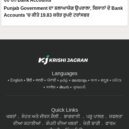
ਰਹੇ ਹਨ Bank Accounts
Punjab Government ਦਾ ਸ਼ਲਾਘਾਯੋਗ ਉਪਰਾਲਾ, ਕਿਸਾਨਾਂ ਦੇ Bank
Accounts 'ਚ ਕੀਤੇ 19.83 ਕਰੋੜ ਰੁਪਏ ਟਰਾਂਸਫਰ
Languages
English
हिंदी
मराठी
ਪੰਜਾਬੀ
தமிழ்
മലയാളം
বাংলা
ಕನ್ನಡ
ଓଡିଆ
অসমীয়া
తెలుగు
ગુજરાતી
Quick Links
ਖਬਰਾਂ
ਸੇਹਤ ਅਤੇ ਜੀਵਨ ਸ਼ੈਲੀ
ਬਾਗਵਾਨੀ
ਪਸ਼ੂ ਪਾਲਣ
ਸਫਲਤਾ
ਦੀਆ ਕਹਾਣੀਆਂ
ਕੰਪਨੀ ਦੀਆ ਖਬਰਾਂ
ਖੇਤੀ ਬਾੜੀ
ਫਾਰਮ