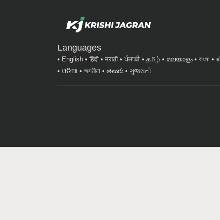
Languages
English
हिंदी
मराठी
ਪੰਜਾਬੀ
தமிழ்
മലയാളം
বাংলা
ಕ
ଓଡିଆ
অসমীয়া
తెలుగు
ગુજરાતી