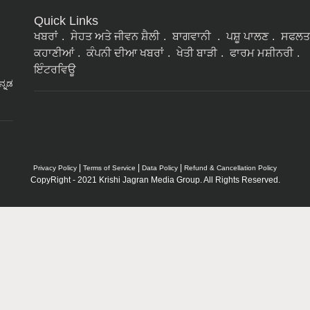
Quick Links
ਖਬਰਾਂ
ਸੇਹਤ ਅਤੇ ਜੀਵਨ ਸ਼ੈਲੀ
ਬਾਗਵਾਨੀ
ਪਸ਼ੂ ਪਾਲਣ
ਸਫਲਤ
ਕਹਾਣੀਆਂ
ਕੰਪਨੀ ਦੀਆ ਖਬਰਾਂ
ਖੇਤੀ ਬਾੜੀ
ਫਾਰਮ ਮਸ਼ੀਨਰੀ
ਇੰਟਰਵਿਊ
ನ್ನಡ
|
|
|
Privacy Policy
Terms of Service
Data Policy
Refund & Cancellation Policy
CopyRight - 2021 Krishi Jagran Media Group. All Rights Reserved.