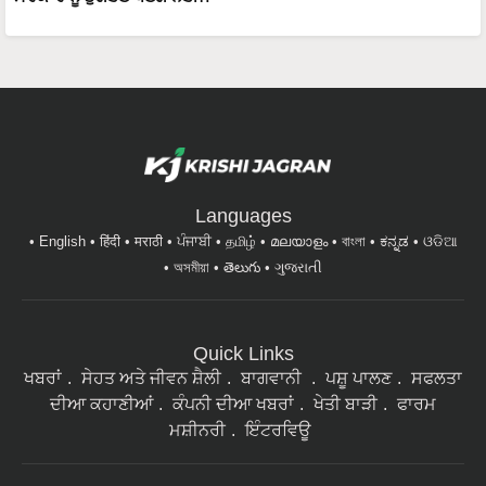
Languages
English
हिंदी
मराठी
ਪੰਜਾਬੀ
தமிழ்
മലയാളം
বাংলা
ಕನ್ನಡ
ଓଡିଆ
অসমীয়া
తెలుగు
ગુજરાતી
Quick Links
ਖਬਰਾਂ
ਸੇਹਤ ਅਤੇ ਜੀਵਨ ਸ਼ੈਲੀ
ਬਾਗਵਾਨੀ
ਪਸ਼ੂ ਪਾਲਣ
ਸਫਲਤਾ
ਦੀਆ ਕਹਾਣੀਆਂ
ਕੰਪਨੀ ਦੀਆ ਖਬਰਾਂ
ਖੇਤੀ ਬਾੜੀ
ਫਾਰਮ
ਮਸ਼ੀਨਰੀ
ਇੰਟਰਵਿਊ