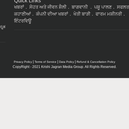
Quick Links
ਖਬਰਾਂ
ਸੇਹਤ ਅਤੇ ਜੀਵਨ ਸ਼ੈਲੀ
ਬਾਗਵਾਨੀ
ਪਸ਼ੂ ਪਾਲਣ
ਸਫਲਤ
ਕਹਾਣੀਆਂ
ਕੰਪਨੀ ਦੀਆ ਖਬਰਾਂ
ਖੇਤੀ ਬਾੜੀ
ਫਾਰਮ ਮਸ਼ੀਨਰੀ
ਇੰਟਰਵਿਊ
ನ್ನಡ
|
|
|
Privacy Policy
Terms of Service
Data Policy
Refund & Cancellation Policy
CopyRight - 2021 Krishi Jagran Media Group. All Rights Reserved.