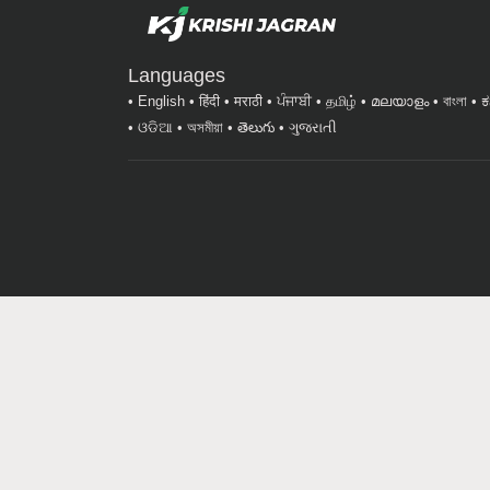
Languages
English
हिंदी
मराठी
ਪੰਜਾਬੀ
தமிழ்
മലയാളം
বাংলা
ಕ
ଓଡିଆ
অসমীয়া
తెలుగు
ગુજરાતી