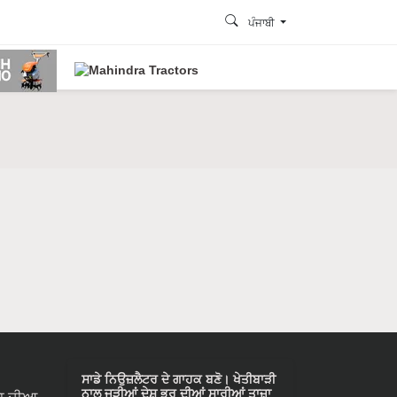
ਪੰਜਾਬੀ
ਸਾਡੇ ਨਿਉਜ਼ਲੈਟਰ ਦੇ ਗਾਹਕ ਬਣੋ। ਖੇਤੀਬਾੜੀ
ਨਾਲ ਜੁੜੀਆਂ ਦੇਸ਼ ਭਰ ਦੀਆਂ ਸਾਰੀਆਂ ਤਾਜ਼ਾ