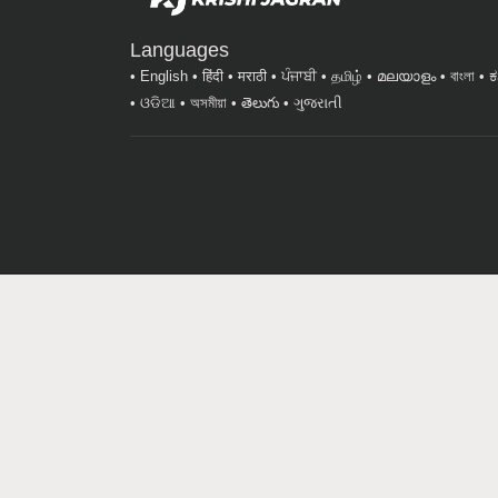
Languages
English
हिंदी
मराठी
ਪੰਜਾਬੀ
தமிழ்
മലയാളം
বাংলা
ಕ
ଓଡିଆ
অসমীয়া
తెలుగు
ગુજરાતી