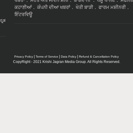
ਖਬਰਾਂ
ਸੇਹਤ ਅਤੇ ਜੀਵਨ ਸ਼ੈਲੀ
ਬਾਗਵਾਨੀ
ਪਸ਼ੂ ਪਾਲਣ
ਸਫਲਤ
ਕਹਾਣੀਆਂ
ਕੰਪਨੀ ਦੀਆ ਖਬਰਾਂ
ਖੇਤੀ ਬਾੜੀ
ਫਾਰਮ ਮਸ਼ੀਨਰੀ
ਇੰਟਰਵਿਊ
ನ್ನಡ
|
|
|
Privacy Policy
Terms of Service
Data Policy
Refund & Cancellation Policy
CopyRight - 2021 Krishi Jagran Media Group. All Rights Reserved.