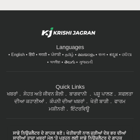
Languages
English
हिंदी
मराठी
ਪੰਜਾਬੀ
தமிழ்
മലയാളം
বাংলা
ಕನ್ನಡ
ଓଡିଆ
অসমীয়া
తెలుగు
ગુજરાતી
Quick Links
ਖਬਰਾਂ
ਸੇਹਤ ਅਤੇ ਜੀਵਨ ਸ਼ੈਲੀ
ਬਾਗਵਾਨੀ
ਪਸ਼ੂ ਪਾਲਣ
ਸਫਲਤਾ
ਦੀਆ ਕਹਾਣੀਆਂ
ਕੰਪਨੀ ਦੀਆ ਖਬਰਾਂ
ਖੇਤੀ ਬਾੜੀ
ਫਾਰਮ
ਮਸ਼ੀਨਰੀ
ਇੰਟਰਵਿਊ
ਸਾਡੇ ਨਿਉਜ਼ਲੈਟਰ ਦੇ ਗਾਹਕ ਬਣੋ। ਖੇਤੀਬਾੜੀ ਨਾਲ ਜੁੜੀਆਂ ਦੇਸ਼ ਭਰ ਦੀਆਂ
ਸਾਰੀਆਂ ਤਾਜ਼ਾ ਖ਼ਬਰਾਂ ਮੇਲ 'ਤੇ ਪੜ੍ਹਨ ਲਈ ਸਾਡੇ ਨਿਉਜ਼ਲੈਟਰ ਦੇ ਗਾਹਕ