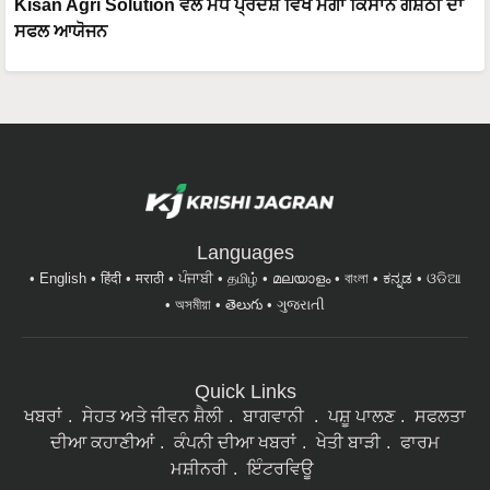
Kisan Agri Solution ਵੱਲੋਂ ਮੱਧ ਪ੍ਰਦੇਸ਼ ਵਿਖੇ ਮੈਗਾ ਕਿਸਾਨ ਗੋਸ਼ਠੀ ਦਾ
ਸਫਲ ਆਯੋਜਨ
Languages
English
हिंदी
मराठी
ਪੰਜਾਬੀ
தமிழ்
മലയാളം
বাংলা
ಕನ್ನಡ
ଓଡିଆ
অসমীয়া
తెలుగు
ગુજરાતી
Quick Links
ਖਬਰਾਂ
ਸੇਹਤ ਅਤੇ ਜੀਵਨ ਸ਼ੈਲੀ
ਬਾਗਵਾਨੀ
ਪਸ਼ੂ ਪਾਲਣ
ਸਫਲਤਾ
ਦੀਆ ਕਹਾਣੀਆਂ
ਕੰਪਨੀ ਦੀਆ ਖਬਰਾਂ
ਖੇਤੀ ਬਾੜੀ
ਫਾਰਮ
ਮਸ਼ੀਨਰੀ
ਇੰਟਰਵਿਊ