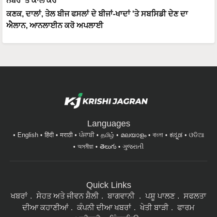
ਨੰਬਰ 'ਤੇ ਕਾਲ ਕਰੋ
ਕਣਕ, ਦਾਲਾਂ, ਤੇਲ ਬੀਜ ਫਸਲਾਂ ਦੇ ਬੀਜਾਂ-ਖਾਦਾਂ 'ਤੇ ਸਬਸਿਡੀ ਦੇਣ ਦਾ
ਐਲਾਨ, ਆਨਲਾਈਨ ਕਰੋ ਅਪਲਾਈ
Languages
English
हिंदी
मराठी
ਪੰਜਾਬੀ
தமிழ்
മലയാളം
বাংলা
ಕನ್ನಡ
ଓଡିଆ
অসমীয়া
తెలుగు
ગુજરાતી
Quick Links
ਖਬਰਾਂ
ਸੇਹਤ ਅਤੇ ਜੀਵਨ ਸ਼ੈਲੀ
ਬਾਗਵਾਨੀ
ਪਸ਼ੂ ਪਾਲਣ
ਸਫਲਤਾ
ਦੀਆ ਕਹਾਣੀਆਂ
ਕੰਪਨੀ ਦੀਆ ਖਬਰਾਂ
ਖੇਤੀ ਬਾੜੀ
ਫਾਰਮ