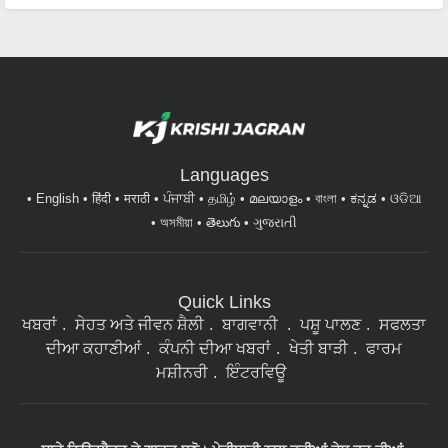
Languages
English
हिंदी
मराठी
ਪੰਜਾਬੀ
தமிழ்
മലയാളം
বাংলা
ಕನ್ನಡ
ଓଡିଆ
অসমীয়া
తెలుగు
ગુજરાતી
Quick Links
ਖਬਰਾਂ
ਸੇਹਤ ਅਤੇ ਜੀਵਨ ਸ਼ੈਲੀ
ਬਾਗਵਾਨੀ
ਪਸ਼ੂ ਪਾਲਣ
ਸਫਲਤਾ
ਦੀਆ ਕਹਾਣੀਆਂ
ਕੰਪਨੀ ਦੀਆ ਖਬਰਾਂ
ਖੇਤੀ ਬਾੜੀ
ਫਾਰਮ
ਮਸ਼ੀਨਰੀ
ਇੰਟਰਵਿਊ