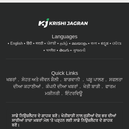
Languages
English
हिंदी
मराठी
ਪੰਜਾਬੀ
தமிழ்
മലയാളം
বাংলা
ಕನ್ನಡ
ଓଡିଆ
অসমীয়া
తెలుగు
ગુજરાતી
Quick Links
ਖਬਰਾਂ
ਸੇਹਤ ਅਤੇ ਜੀਵਨ ਸ਼ੈਲੀ
ਬਾਗਵਾਨੀ
ਪਸ਼ੂ ਪਾਲਣ
ਸਫਲਤਾ
ਦੀਆ ਕਹਾਣੀਆਂ
ਕੰਪਨੀ ਦੀਆ ਖਬਰਾਂ
ਖੇਤੀ ਬਾੜੀ
ਫਾਰਮ
ਮਸ਼ੀਨਰੀ
ਇੰਟਰਵਿਊ
ਸਾਡੇ ਨਿਉਜ਼ਲੈਟਰ ਦੇ ਗਾਹਕ ਬਣੋ। ਖੇਤੀਬਾੜੀ ਨਾਲ ਜੁੜੀਆਂ ਦੇਸ਼ ਭਰ ਦੀਆਂ
ਸਾਰੀਆਂ ਤਾਜ਼ਾ ਖ਼ਬਰਾਂ ਮੇਲ 'ਤੇ ਪੜ੍ਹਨ ਲਈ ਸਾਡੇ ਨਿਉਜ਼ਲੈਟਰ ਦੇ ਗਾਹਕ
ਬਣੋ।