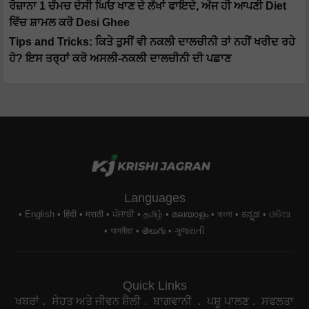
ਰੋਜ਼ਾਨਾ 1 ਚੱਮਚ ਦੇਸੀ ਘਿਓ ਖਾਣ ਦੇ ਲੱਖਾਂ ਫਾਇਦੇ, ਅੱਜ ਹੀ ਆਪਣੀ Diet
ਵਿੱਚ ਸ਼ਾਮਲ ਕਰੋ Desi Ghee
Tips and Tricks: ਕਿਤੇ ਤੁਸੀਂ ਵੀ ਨਕਲੀ ਦਾਲਚੀਨੀ ਤਾਂ ਨਹੀਂ ਖਰੀਦ ਰਹੇ
ਹੋ? ਇਸ ਤਰ੍ਹਾਂ ਕਰੋ ਅਸਲੀ-ਨਕਲੀ ਦਾਲਚੀਨੀ ਦੀ ਪਛਾਣ
Languages
English
हिंदी
मराठी
ਪੰਜਾਬੀ
தமிழ்
മലയാളം
বাংলা
ಕನ್ನಡ
ଓଡିଆ
অসমীয়া
తెలుగు
ગુજરાતી
Quick Links
ਖਬਰਾਂ
ਸੇਹਤ ਅਤੇ ਜੀਵਨ ਸ਼ੈਲੀ
ਬਾਗਵਾਨੀ
ਪਸ਼ੂ ਪਾਲਣ
ਸਫਲਤਾ