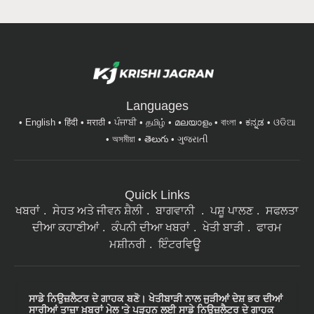
Languages
English
हिंदी
मराठी
ਪੰਜਾਬੀ
தமிழ்
മലയാളം
বাংলা
ಕನ್ನಡ
ଓଡିଆ
অসমীয়া
తెలుగు
ગુજરાતી
Quick Links
ਖਬਰਾਂ
ਸੇਹਤ ਅਤੇ ਜੀਵਨ ਸ਼ੈਲੀ
ਬਾਗਵਾਨੀ
ਪਸ਼ੂ ਪਾਲਣ
ਸਫਲਤਾ
ਦੀਆ ਕਹਾਣੀਆਂ
ਕੰਪਨੀ ਦੀਆ ਖਬਰਾਂ
ਖੇਤੀ ਬਾੜੀ
ਫਾਰਮ
ਮਸ਼ੀਨਰੀ
ਇੰਟਰਵਿਊ
ਸਾਡੇ ਨਿਉਜ਼ਲੈਟਰ ਦੇ ਗਾਹਕ ਬਣੋ। ਖੇਤੀਬਾੜੀ ਨਾਲ ਜੁੜੀਆਂ ਦੇਸ਼ ਭਰ ਦੀਆਂ
ਸਾਰੀਆਂ ਤਾਜ਼ਾ ਖ਼ਬਰਾਂ ਮੇਲ 'ਤੇ ਪੜ੍ਹਨ ਲਈ ਸਾਡੇ ਨਿਉਜ਼ਲੈਟਰ ਦੇ ਗਾਹਕ