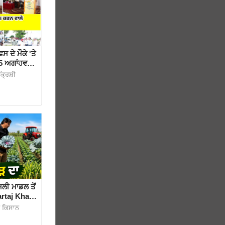
ਦੇ ਮੌਕੇ 'ਤੇ
5 ਅਗਾਂਹਵਧੂ
੍ਰਿਸ਼ੀ
ਲੀ ਮਾਡਲ ਤੋਂ
artaj Khan
ੂ ਕਿਸਾਨ