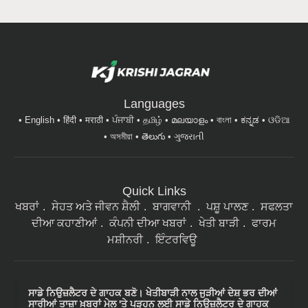
Languages
English
हिंदी
मराठी
ਪੰਜਾਬੀ
தமிழ்
മലയാളം
বাংলা
ಕನ್ನಡ
ଓଡିଆ
অসমীয়া
తెలుగు
ગુજરાતી
Quick Links
ਖਬਰਾਂ
ਸੇਹਤ ਅਤੇ ਜੀਵਨ ਸ਼ੈਲੀ
ਬਾਗਵਾਨੀ
ਪਸ਼ੂ ਪਾਲਣ
ਸਫਲਤਾ
ਦੀਆ ਕਹਾਣੀਆਂ
ਕੰਪਨੀ ਦੀਆ ਖਬਰਾਂ
ਖੇਤੀ ਬਾੜੀ
ਫਾਰਮ
ਮਸ਼ੀਨਰੀ
ਇੰਟਰਵਿਊ
ਸਾਡੇ ਨਿਉਜ਼ਲੈਟਰ ਦੇ ਗਾਹਕ ਬਣੋ। ਖੇਤੀਬਾੜੀ ਨਾਲ ਜੁੜੀਆਂ ਦੇਸ਼ ਭਰ ਦੀਆਂ
ਸਾਰੀਆਂ ਤਾਜ਼ਾ ਖ਼ਬਰਾਂ ਮੇਲ 'ਤੇ ਪੜ੍ਹਨ ਲਈ ਸਾਡੇ ਨਿਉਜ਼ਲੈਟਰ ਦੇ ਗਾਹਕ