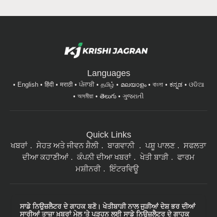
Languages
English
हिंदी
मराठी
ਪੰਜਾਬੀ
தமிழ்
മലയാളം
বাংলা
ಕನ್ನಡ
ଓଡିଆ
অসমীয়া
తెలుగు
ગુજરાતી
Quick Links
ਖਬਰਾਂ
ਸੇਹਤ ਅਤੇ ਜੀਵਨ ਸ਼ੈਲੀ
ਬਾਗਵਾਨੀ
ਪਸ਼ੂ ਪਾਲਣ
ਸਫਲਤਾ
ਦੀਆ ਕਹਾਣੀਆਂ
ਕੰਪਨੀ ਦੀਆ ਖਬਰਾਂ
ਖੇਤੀ ਬਾੜੀ
ਫਾਰਮ
ਮਸ਼ੀਨਰੀ
ਇੰਟਰਵਿਊ
ਸਾਡੇ ਨਿਉਜ਼ਲੈਟਰ ਦੇ ਗਾਹਕ ਬਣੋ। ਖੇਤੀਬਾੜੀ ਨਾਲ ਜੁੜੀਆਂ ਦੇਸ਼ ਭਰ ਦੀਆਂ
ਸਾਰੀਆਂ ਤਾਜ਼ਾ ਖ਼ਬਰਾਂ ਮੇਲ 'ਤੇ ਪੜ੍ਹਨ ਲਈ ਸਾਡੇ ਨਿਉਜ਼ਲੈਟਰ ਦੇ ਗਾਹਕ