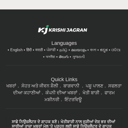
Languages
English
हिंदी
मराठी
ਪੰਜਾਬੀ
தமிழ்
മലയാളം
বাংলা
ಕನ್ನಡ
ଓଡିଆ
অসমীয়া
తెలుగు
ગુજરાતી
Quick Links
ਖਬਰਾਂ
ਸੇਹਤ ਅਤੇ ਜੀਵਨ ਸ਼ੈਲੀ
ਬਾਗਵਾਨੀ
ਪਸ਼ੂ ਪਾਲਣ
ਸਫਲਤਾ
ਦੀਆ ਕਹਾਣੀਆਂ
ਕੰਪਨੀ ਦੀਆ ਖਬਰਾਂ
ਖੇਤੀ ਬਾੜੀ
ਫਾਰਮ
ਮਸ਼ੀਨਰੀ
ਇੰਟਰਵਿਊ
ਸਾਡੇ ਨਿਉਜ਼ਲੈਟਰ ਦੇ ਗਾਹਕ ਬਣੋ। ਖੇਤੀਬਾੜੀ ਨਾਲ ਜੁੜੀਆਂ ਦੇਸ਼ ਭਰ ਦੀਆਂ
ਸਾਰੀਆਂ ਤਾਜ਼ਾ ਖ਼ਬਰਾਂ ਮੇਲ 'ਤੇ ਪੜ੍ਹਨ ਲਈ ਸਾਡੇ ਨਿਉਜ਼ਲੈਟਰ ਦੇ ਗਾਹਕ