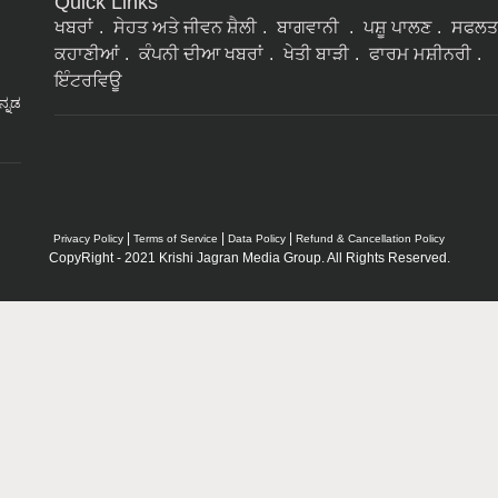
Quick Links
ਖਬਰਾਂ
ਸੇਹਤ ਅਤੇ ਜੀਵਨ ਸ਼ੈਲੀ
ਬਾਗਵਾਨੀ
ਪਸ਼ੂ ਪਾਲਣ
ਸਫਲਤ
ਕਹਾਣੀਆਂ
ਕੰਪਨੀ ਦੀਆ ਖਬਰਾਂ
ਖੇਤੀ ਬਾੜੀ
ਫਾਰਮ ਮਸ਼ੀਨਰੀ
ਇੰਟਰਵਿਊ
ನ್ನಡ
|
|
|
Privacy Policy
Terms of Service
Data Policy
Refund & Cancellation Policy
CopyRight - 2021 Krishi Jagran Media Group. All Rights Reserved.