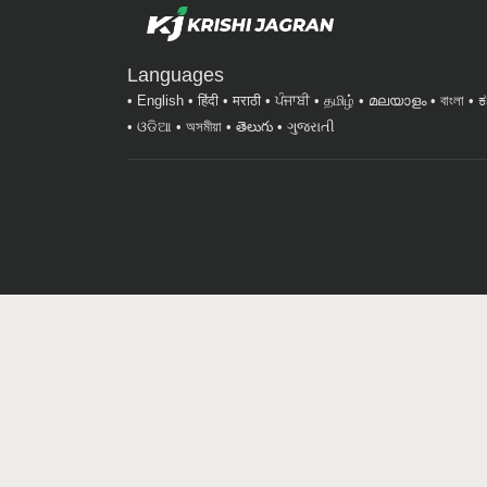
Languages
English
हिंदी
मराठी
ਪੰਜਾਬੀ
தமிழ்
മലയാളം
বাংলা
ಕ
ଓଡିଆ
অসমীয়া
తెలుగు
ગુજરાતી