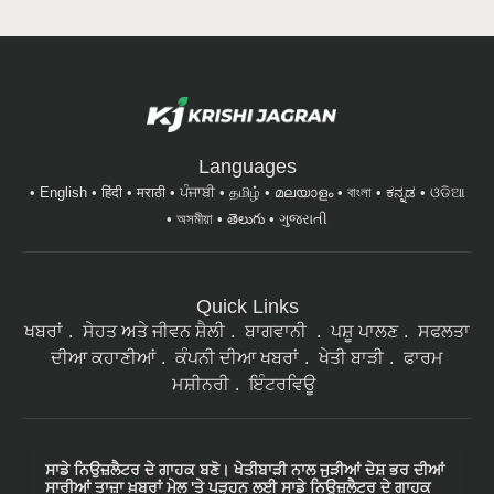
Languages
English
हिंदी
मराठी
ਪੰਜਾਬੀ
தமிழ்
മലയാളം
বাংলা
ಕನ್ನಡ
ଓଡିଆ
অসমীয়া
తెలుగు
ગુજરાતી
Quick Links
ਖਬਰਾਂ
ਸੇਹਤ ਅਤੇ ਜੀਵਨ ਸ਼ੈਲੀ
ਬਾਗਵਾਨੀ
ਪਸ਼ੂ ਪਾਲਣ
ਸਫਲਤਾ
ਦੀਆ ਕਹਾਣੀਆਂ
ਕੰਪਨੀ ਦੀਆ ਖਬਰਾਂ
ਖੇਤੀ ਬਾੜੀ
ਫਾਰਮ
ਮਸ਼ੀਨਰੀ
ਇੰਟਰਵਿਊ
ਸਾਡੇ ਨਿਉਜ਼ਲੈਟਰ ਦੇ ਗਾਹਕ ਬਣੋ। ਖੇਤੀਬਾੜੀ ਨਾਲ ਜੁੜੀਆਂ ਦੇਸ਼ ਭਰ ਦੀਆਂ
ਸਾਰੀਆਂ ਤਾਜ਼ਾ ਖ਼ਬਰਾਂ ਮੇਲ 'ਤੇ ਪੜ੍ਹਨ ਲਈ ਸਾਡੇ ਨਿਉਜ਼ਲੈਟਰ ਦੇ ਗਾਹਕ