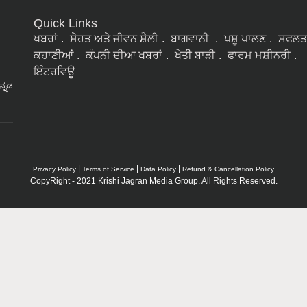
Quick Links
ਖਬਰਾਂ
ਸੇਹਤ ਅਤੇ ਜੀਵਨ ਸ਼ੈਲੀ
ਬਾਗਵਾਨੀ
ਪਸ਼ੂ ਪਾਲਣ
ਸਫਲਤ
ਕਹਾਣੀਆਂ
ਕੰਪਨੀ ਦੀਆ ਖਬਰਾਂ
ਖੇਤੀ ਬਾੜੀ
ਫਾਰਮ ਮਸ਼ੀਨਰੀ
ਇੰਟਰਵਿਊ
ನ್ನಡ
|
|
|
Privacy Policy
Terms of Service
Data Policy
Refund & Cancellation Policy
CopyRight - 2021 Krishi Jagran Media Group. All Rights Reserved.