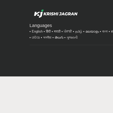
Languages
English
हिंदी
मराठी
ਪੰਜਾਬੀ
தமிழ்
മലയാളം
বাংলা
ಕ
ଓଡିଆ
অসমীয়া
తెలుగు
ગુજરાતી