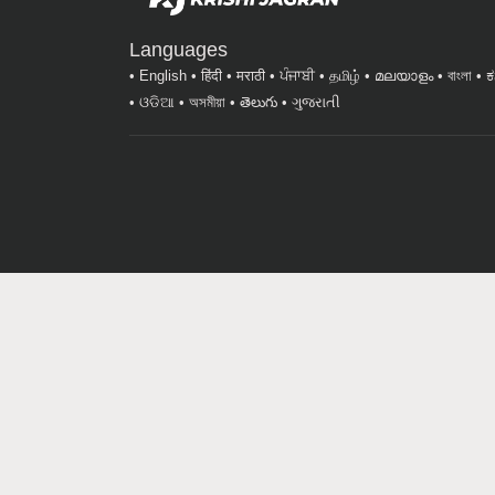
Languages
English
हिंदी
मराठी
ਪੰਜਾਬੀ
தமிழ்
മലയാളം
বাংলা
ಕ
ଓଡିଆ
অসমীয়া
తెలుగు
ગુજરાતી