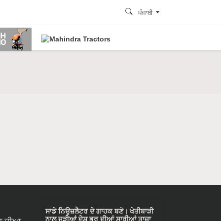
ਪੰਜਾਬੀ
ਸਾਡੇ ਨਿਉਜ਼ਲੈਟਰ ਦੇ ਗਾਹਕ ਬਣੋ। ਖੇਤੀਬਾੜੀ
ਨਾਲ ਜੁੜੀਆਂ ਦੇਸ਼ ਭਰ ਦੀਆਂ ਸਾਰੀਆਂ ਤਾਜ਼ਾ