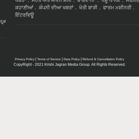
ਖਬਰਾਂ
ਸੇਹਤ ਅਤੇ ਜੀਵਨ ਸ਼ੈਲੀ
ਬਾਗਵਾਨੀ
ਪਸ਼ੂ ਪਾਲਣ
ਸਫਲਤ
ਕਹਾਣੀਆਂ
ਕੰਪਨੀ ਦੀਆ ਖਬਰਾਂ
ਖੇਤੀ ਬਾੜੀ
ਫਾਰਮ ਮਸ਼ੀਨਰੀ
ਇੰਟਰਵਿਊ
ನ್ನಡ
|
|
|
Privacy Policy
Terms of Service
Data Policy
Refund & Cancellation Policy
CopyRight - 2021 Krishi Jagran Media Group. All Rights Reserved.