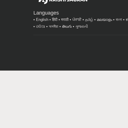
Languages
English
हिंदी
मराठी
ਪੰਜਾਬੀ
தமிழ்
മലയാളം
বাংলা
ಕ
ଓଡିଆ
অসমীয়া
తెలుగు
ગુજરાતી