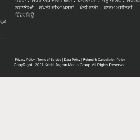
ਖਬਰਾਂ
ਸੇਹਤ ਅਤੇ ਜੀਵਨ ਸ਼ੈਲੀ
ਬਾਗਵਾਨੀ
ਪਸ਼ੂ ਪਾਲਣ
ਸਫਲਤ
ਕਹਾਣੀਆਂ
ਕੰਪਨੀ ਦੀਆ ਖਬਰਾਂ
ਖੇਤੀ ਬਾੜੀ
ਫਾਰਮ ਮਸ਼ੀਨਰੀ
ਇੰਟਰਵਿਊ
ನ್ನಡ
|
|
|
Privacy Policy
Terms of Service
Data Policy
Refund & Cancellation Policy
CopyRight - 2021 Krishi Jagran Media Group. All Rights Reserved.