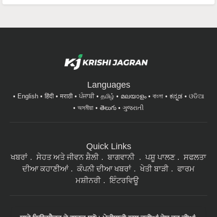
Languages
English
हिंदी
मराठी
ਪੰਜਾਬੀ
தமிழ்
മലയാളം
বাংলা
ಕನ್ನಡ
ଓଡିଆ
অসমীয়া
తెలుగు
ગુજરાતી
Quick Links
ਖਬਰਾਂ
ਸੇਹਤ ਅਤੇ ਜੀਵਨ ਸ਼ੈਲੀ
ਬਾਗਵਾਨੀ
ਪਸ਼ੂ ਪਾਲਣ
ਸਫਲਤਾ
ਦੀਆ ਕਹਾਣੀਆਂ
ਕੰਪਨੀ ਦੀਆ ਖਬਰਾਂ
ਖੇਤੀ ਬਾੜੀ
ਫਾਰਮ
ਮਸ਼ੀਨਰੀ
ਇੰਟਰਵਿਊ