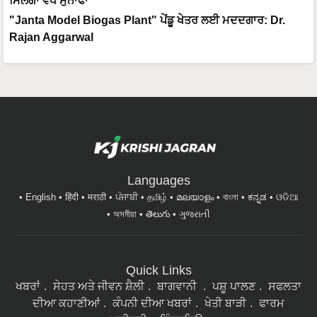
ਮਿਲੇਗਾ ਵੱਧ ਮੁਨਾਫਾ
"Janta Model Biogas Plant" ਪੇਂਡੂ ਖੇਤਰ ਲਈ ਮਦਦਗਾਰ: Dr.
Rajan Aggarwal
Languages
English
हिंदी
मराठी
ਪੰਜਾਬੀ
தமிழ்
മലയാളം
বাংলা
ಕನ್ನಡ
ଓଡିଆ
অসমীয়া
తెలుగు
ગુજરાતી
Quick Links
ਖਬਰਾਂ
ਸੇਹਤ ਅਤੇ ਜੀਵਨ ਸ਼ੈਲੀ
ਬਾਗਵਾਨੀ
ਪਸ਼ੂ ਪਾਲਣ
ਸਫਲਤਾ
ਦੀਆ ਕਹਾਣੀਆਂ
ਕੰਪਨੀ ਦੀਆ ਖਬਰਾਂ
ਖੇਤੀ ਬਾੜੀ
ਫਾਰਮ