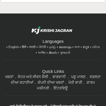
Languages
English
हिंदी
मराठी
ਪੰਜਾਬੀ
தமிழ்
മലയാളം
বাংলা
ಕನ್ನಡ
ଓଡିଆ
অসমীয়া
తెలుగు
ગુજરાતી
Quick Links
ਖਬਰਾਂ
ਸੇਹਤ ਅਤੇ ਜੀਵਨ ਸ਼ੈਲੀ
ਬਾਗਵਾਨੀ
ਪਸ਼ੂ ਪਾਲਣ
ਸਫਲਤਾ
ਦੀਆ ਕਹਾਣੀਆਂ
ਕੰਪਨੀ ਦੀਆ ਖਬਰਾਂ
ਖੇਤੀ ਬਾੜੀ
ਫਾਰਮ
ਮਸ਼ੀਨਰੀ
ਇੰਟਰਵਿਊ