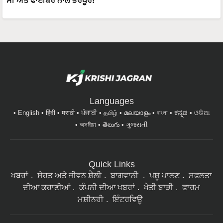
ਸੀ ਅਤੇ ਫਾਈਬਰ ਨਾਲ ਭਰਪੂਰ!
Languages
English
हिंदी
मराठी
ਪੰਜਾਬੀ
தமிழ்
മലയാളം
বাংলা
ಕನ್ನಡ
ଓଡିଆ
অসমীয়া
తెలుగు
ગુજરાતી
Quick Links
ਖਬਰਾਂ
ਸੇਹਤ ਅਤੇ ਜੀਵਨ ਸ਼ੈਲੀ
ਬਾਗਵਾਨੀ
ਪਸ਼ੂ ਪਾਲਣ
ਸਫਲਤਾ
ਦੀਆ ਕਹਾਣੀਆਂ
ਕੰਪਨੀ ਦੀਆ ਖਬਰਾਂ
ਖੇਤੀ ਬਾੜੀ
ਫਾਰਮ
ਮਸ਼ੀਨਰੀ
ਇੰਟਰਵਿਊ