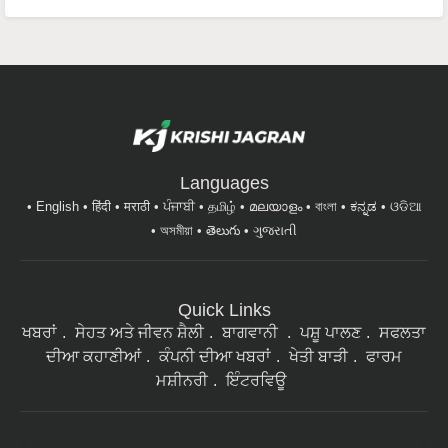
Languages
English
हिंदी
मराठी
ਪੰਜਾਬੀ
தமிழ்
മലയാളം
বাংলা
ಕನ್ನಡ
ଓଡିଆ
অসমীয়া
తెలుగు
ગુજરાતી
Quick Links
ਖਬਰਾਂ
ਸੇਹਤ ਅਤੇ ਜੀਵਨ ਸ਼ੈਲੀ
ਬਾਗਵਾਨੀ
ਪਸ਼ੂ ਪਾਲਣ
ਸਫਲਤਾ
ਦੀਆ ਕਹਾਣੀਆਂ
ਕੰਪਨੀ ਦੀਆ ਖਬਰਾਂ
ਖੇਤੀ ਬਾੜੀ
ਫਾਰਮ
ਮਸ਼ੀਨਰੀ
ਇੰਟਰਵਿਊ