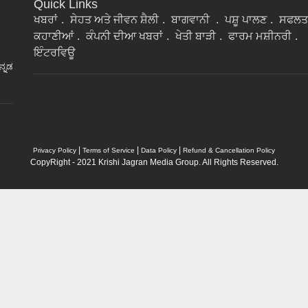
Quick Links
ਖਬਰਾਂ
ਸੇਹਤ ਅਤੇ ਜੀਵਨ ਸ਼ੈਲੀ
ਬਾਗਵਾਨੀ
ਪਸ਼ੂ ਪਾਲਣ
ਸਫਲਤ
ਕਹਾਣੀਆਂ
ਕੰਪਨੀ ਦੀਆ ਖਬਰਾਂ
ਖੇਤੀ ਬਾੜੀ
ਫਾਰਮ ਮਸ਼ੀਨਰੀ
ਇੰਟਰਵਿਊ
ನ್ನಡ
|
|
|
Privacy Policy
Terms of Service
Data Policy
Refund & Cancellation Policy
CopyRight - 2021 Krishi Jagran Media Group. All Rights Reserved.