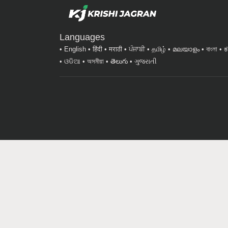
Languages
English
हिंदी
मराठी
ਪੰਜਾਬੀ
தமிழ்
മലയാളം
বাংলা
ಕ
ଓଡିଆ
অসমীয়া
తెలుగు
ગુજરાતી