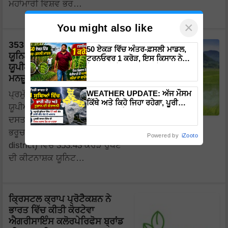
ਮਹਾਂਮਾਰੀ ਵਿਸ਼ਵ ਭਰ…
×
You might also like
353 ਕਰੋੜ ਰੁਪਏ ਦੇ ਕੀਟਨਾਸ਼ਕ
50 ਏਕੜ ਵਿੱਚ ਅੰਤਰ-ਫ਼ਸਲੀ ਮਾਡਲ,
ਯੂਨਿਟ ਵਿਸਥਾਰ ਪ੍ਰੋਜੈਕਟ ਦੇ ਲਈ
ਟਰਨਓਵਰ 1 ਕਰੋੜ, ਇਸ ਕਿਸਾਨ ਨੇ
ਯੂਪੀਐਲ ਨੂੰ ਮੀਲੀ ਵਾਤਾਵਰਣ ਦੀ
ਖੇਤੀਬਾੜੀ ਤੋਂ ਬਣਾਇਆ ਕਰੋੜਾਂ ਦਾ
ਕਾਰੋਬਾਰ
ਮਨਜ਼ੂਰੀ
WEATHER UPDATE: ਅੱਜ ਮੌਸਮ
ਪ੍ਰਮੁੱਖ ਐਗਰੋਕੈਮੀਕਲ ਕੰਪਨੀ,
ਕਿੱਥੇ ਅਤੇ ਕਿਹੋ ਜਿਹਾ ਰਹੇਗਾ, ਪੂਰੀ
ਯੂਪੀਐਲ (UPL) ਨੂੰ ਅਧਿਕਾਰਤ
ਜਾਣਕਾਰੀ ਇੱਥੇ ਜਾਰੀ
ਦਸਤਾਵੇਜ਼ਾਂ ਦੇ ਅਨੁਸਾਰ , ਗੁਜਰਾਤ ਦੇ
ਭਰੂਚ ਜ਼ਿਲ੍ਹੇ (Gujarat Bharuch
Powered by
iZooto
district) ਵਿੱਚ 353.43 ਕਰੋੜ ਰੁਪਏ
ਦੀ ਕੀਟਨਾਸ਼ਕ ਯੂਨਿਟ…
ਕ੍ਰਿਸਟਲ ਕ੍ਰਾਪ ਪ੍ਰੋਟੈਕਸ਼ਨ ਨੇ
ਭਾਰਤ ਵਿੱਚ ਕੀਤੀ ਕੋਰਟੇਵਾ
ਐਗਰੀਸਾਇੰਸ ਕਲੋਰਪੇਰਿਫੋਸ ਬ੍ਰਾਂਡ