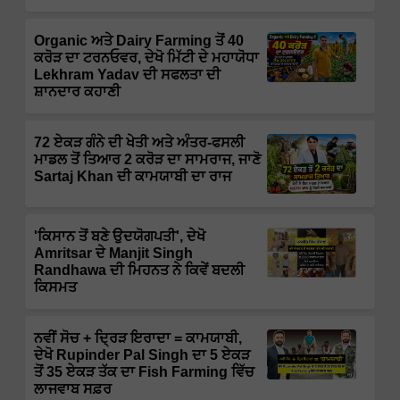
Organic ਅਤੇ Dairy Farming ਤੋਂ 40
ਕਰੋੜ ਦਾ ਟਰਨਓਵਰ, ਦੇਖੋ ਮਿੱਟੀ ਦੇ ਮਹਾਯੋਧਾ
Lekhram Yadav ਦੀ ਸਫਲਤਾ ਦੀ
ਸ਼ਾਨਦਾਰ ਕਹਾਣੀ
72 ਏਕੜ ਗੰਨੇ ਦੀ ਖੇਤੀ ਅਤੇ ਅੰਤਰ-ਫਸਲੀ
ਮਾਡਲ ਤੋਂ ਤਿਆਰ 2 ਕਰੋੜ ਦਾ ਸਾਮਰਾਜ, ਜਾਣੋ
Sartaj Khan ਦੀ ਕਾਮਯਾਬੀ ਦਾ ਰਾਜ
'ਕਿਸਾਨ ਤੋਂ ਬਣੇ ਉਦਯੋਗਪਤੀ', ਦੇਖੋ
Amritsar ਦੇ Manjit Singh
Randhawa ਦੀ ਮਿਹਨਤ ਨੇ ਕਿਵੇਂ ਬਦਲੀ
ਕਿਸਮਤ
ਨਵੀਂ ਸੋਚ + ਦ੍ਰਿੜ ਇਰਾਦਾ = ਕਾਮਯਾਬੀ,
ਦੇਖੋ Rupinder Pal Singh ਦਾ 5 ਏਕੜ
ਤੋਂ 35 ਏਕੜ ਤੱਕ ਦਾ Fish Farming ਵਿੱਚ
ਲਾਜਵਾਬ ਸਫ਼ਰ