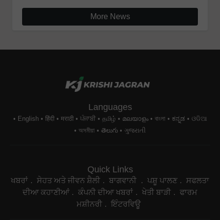
More News
Languages
English
हिंदी
मराठी
ਪੰਜਾਬੀ
தமிழ்
മലയാളം
বাংলা
ಕನ್ನಡ
ଓଡିଆ
অসমীয়া
తెలుగు
ગુજરાતી
Quick Links
ਖਬਰਾਂ
ਸੇਹਤ ਅਤੇ ਜੀਵਨ ਸ਼ੈਲੀ
ਬਾਗਵਾਨੀ
ਪਸ਼ੂ ਪਾਲਣ
ਸਫਲਤਾ
ਦੀਆ ਕਹਾਣੀਆਂ
ਕੰਪਨੀ ਦੀਆ ਖਬਰਾਂ
ਖੇਤੀ ਬਾੜੀ
ਫਾਰਮ
ਮਸ਼ੀਨਰੀ
ਇੰਟਰਵਿਊ