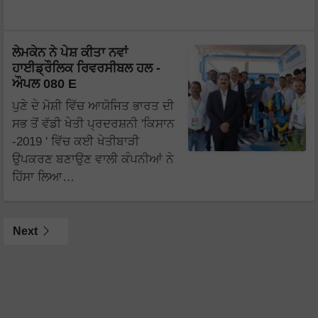
ਲੇਮਕੇਨ ਨੇ ਪੇਸ਼ ਕੀਤਾ ਨਵਾਂ
ਹਾਈਡ੍ਰੌਲਿਕ ਰਿਵਰਸੀਬਲ ਹਲ -
ਔਪਲ 080 E
ਪੁਣੇ ਦੇ ਮੋਸ਼ੀ ਵਿੱਚ ਆਯੋਜਿਤ ਭਾਰਤ ਦੀ
ਸਭ ਤੋਂ ਵੱਡੀ ਖੇਤੀ ਪ੍ਰਦਰਸ਼ਨੀ 'ਕਿਸਾਨ
-2019 ' ਵਿੱਚ ਕਈ ਖੇਤੀਬਾੜੀ
ਉਪਕਰਣ ਬਣਾਉਣ ਵਾਲੀ ਕੰਪਨੀਆਂ ਨੇ
ਹਿੱਸਾ ਲਿਆ…
Next