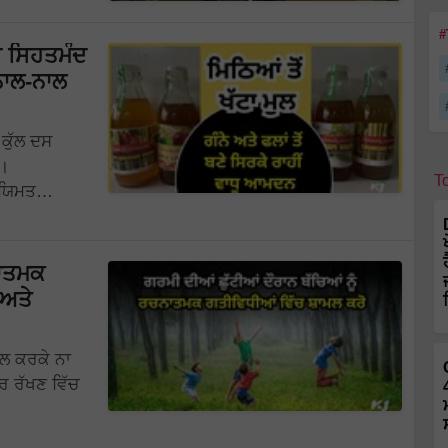
#
 ਸਿਹਤਮੰਦ
ਨਾਲ-ਨਾਲ
 ਕੁੱਲ ਦਸ
ੈ।
T
ਨਿਯਿਮਤ…
ਨਾਤਮਕ
 ਅਤੇ
ਮਲ ਕਰਕੇ ਨਾ
ੂਰ ਰੱਖਣ ਵਿੱਚ