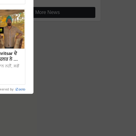
More News
ritsar ਦੇ
ਤ ਨੇ ਕਿਵੇਂ
 ਨਹੀਂ, ਸਗੋਂ
wered by
iZooto