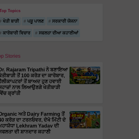
Top Topics
ਖੇਤੀ ਬਾੜੀ
ਪਸ਼ੂ ਪਾਲਣ
ਸਰਕਾਰੀ ਯੋਜਨਾ
ਕਾਰੋਬਾਰੀ ਵਿਚਾਰ
ਸਫਲਤਾ ਦੀਆ ਕਹਾਣੀਆਂ
op Stories
Dr. Rajaram Tripathi ਨੇ ਬਣਾਇਆ
ਖੇਤੀਬਾੜੀ ਤੋਂ 100 ਕਰੋੜ ਦਾ ਕਾਰੋਬਾਰ,
ਹੈਲੀਕਾਪਟਰਾਂ ਤੋਂ ਬਾਅਦ ਹੁਣ ਹਵਾਈ
ਜਹਾਜ਼ਾਂ ਨਾਲ ਲਿਆਉਣਗੇ ਖੇਤੀਬਾੜੀ
ਵਿੱਚ ਕ੍ਰਾਂਤੀ
Organic ਅਤੇ Dairy Farming ਤੋਂ
40 ਕਰੋੜ ਦਾ ਟਰਨਓਵਰ, ਦੇਖੋ ਮਿੱਟੀ ਦੇ
ਮਹਾਯੋਧਾ Lekhram Yadav ਦੀ
ਸਫਲਤਾ ਦੀ ਸ਼ਾਨਦਾਰ ਕਹਾਣੀ