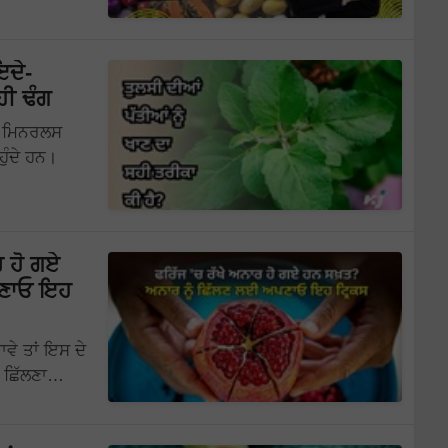
ਇਦੇ-
ਹੀ ਢੰਗ
ਤੇ ਮਿਨਰਲਸ
ੁੰਦੇ ਹਨ।
ਰ ਹੋ ਗਏ
ਪਣਾਓ ਇਹ
ਵੇ ਤਾਂ ਇਸ ਦੇ
ੂੰ ਛਿੱਲਣਾ…