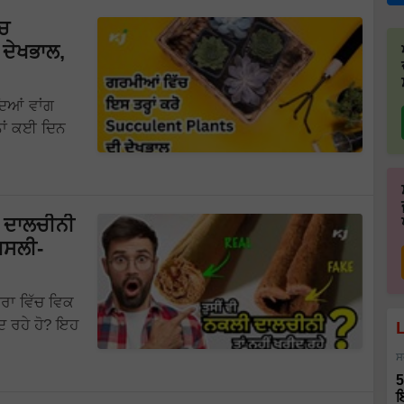
ੱਚ
 ਦੇਖਭਾਲ,
ਦਿਆਂ ਵਾਂਗ
ਿਨਾਂ ਕਈ ਦਿਨ
ੀ ਦਾਲਚੀਨੀ
 ਅਸਲੀ-
ਤਰਾ ਵਿੱਚ ਵਿਕ
ੀਦ ਰਹੇ ਹੋ? ਇਹ
ਸ
5
ਇ