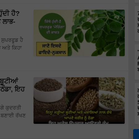
ੰਦੀ ਹੈ?
ਤ ਲਾਭ-
ਸੁਪਰਫੂਡ ਹੈ
ੈ ਅਤੇ ਕਿਹਾ
ਬੂਟੀਆਂ
 ਠੰਡਾ, ਇਹ
ਗੇ ਕੁਦਰਤੀ
ਤ ਬਣਾਈ ਰੱਖਣ