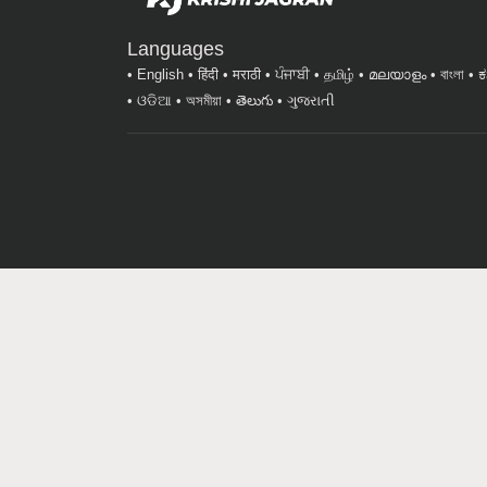
Languages
English
हिंदी
मराठी
ਪੰਜਾਬੀ
தமிழ்
മലയാളം
বাংলা
ಕ
ଓଡିଆ
অসমীয়া
తెలుగు
ગુજરાતી