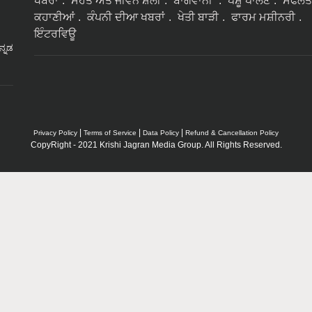
ਖਬਰਾਂ
ਸੇਹਤ ਅਤੇ ਜੀਵਨ ਸ਼ੈਲੀ
ਬਾਗਵਾਨੀ
ਪਸ਼ੂ ਪਾਲਣ
ਸਫਲਤ
ਕਹਾਣੀਆਂ
ਕੰਪਨੀ ਦੀਆ ਖਬਰਾਂ
ਖੇਤੀ ਬਾੜੀ
ਫਾਰਮ ਮਸ਼ੀਨਰੀ
ਇੰਟਰਵਿਊ
ನ್ನಡ
|
|
|
Privacy Policy
Terms of Service
Data Policy
Refund & Cancellation Policy
CopyRight - 2021 Krishi Jagran Media Group. All Rights Reserved.