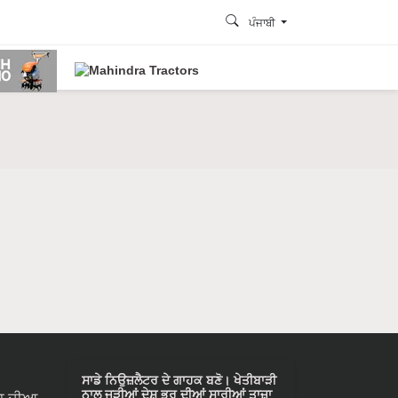
ਪੰਜਾਬੀ
ਸਾਡੇ ਨਿਉਜ਼ਲੈਟਰ ਦੇ ਗਾਹਕ ਬਣੋ। ਖੇਤੀਬਾੜੀ
ਨਾਲ ਜੁੜੀਆਂ ਦੇਸ਼ ਭਰ ਦੀਆਂ ਸਾਰੀਆਂ ਤਾਜ਼ਾ