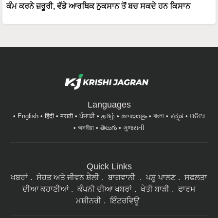
ਕੰਮ ਕਰਨੇ ਜ਼ਰੂਰੀ, ਵੱਡੇ ਆਰਥਿਕ ਨੁਕਸਾਨ ਤੋਂ ਬਚ ਸਕਦੇ ਹਨ ਕਿਸਾਨ
Languages
English
हिंदी
मराठी
ਪੰਜਾਬੀ
தமிழ்
മലയാളം
বাংলা
ಕನ್ನಡ
ଓଡିଆ
অসমীয়া
తెలుగు
ગુજરાતી
Quick Links
ਖਬਰਾਂ
ਸੇਹਤ ਅਤੇ ਜੀਵਨ ਸ਼ੈਲੀ
ਬਾਗਵਾਨੀ
ਪਸ਼ੂ ਪਾਲਣ
ਸਫਲਤਾ
ਦੀਆ ਕਹਾਣੀਆਂ
ਕੰਪਨੀ ਦੀਆ ਖਬਰਾਂ
ਖੇਤੀ ਬਾੜੀ
ਫਾਰਮ
ਮਸ਼ੀਨਰੀ
ਇੰਟਰਵਿਊ