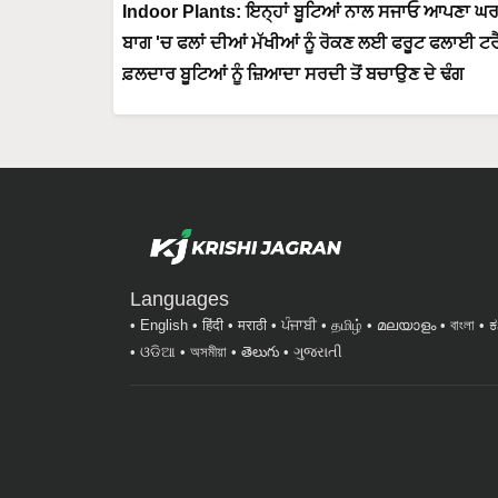
Indoor Plants: ਇਨ੍ਹਾਂ ਬੂਟਿਆਂ ਨਾਲ ਸਜਾਓ ਆਪਣਾ ਘਰ! ਰੰ
ਬਾਗ 'ਚ ਫਲਾਂ ਦੀਆਂ ਮੱਖੀਆਂ ਨੂੰ ਰੋਕਣ ਲਈ ਫਰੂਟ ਫਲਾਈ ਟਰੈ
ਫ਼ਲਦਾਰ ਬੂਟਿਆਂ ਨੂੰ ਜ਼ਿਆਦਾ ਸਰਦੀ ਤੋਂ ਬਚਾਉਣ ਦੇ ਢੰਗ
Languages
English
हिंदी
मराठी
ਪੰਜਾਬੀ
தமிழ்
മലയാളം
বাংলা
ಕ
ଓଡିଆ
অসমীয়া
తెలుగు
ગુજરાતી