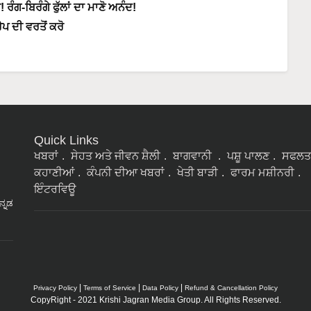
ਗ-ਬਿਰੰਗੇ ਫੁੱਲਾਂ ਦਾ ਮਾਣੋ ਅਨੰਦ!
ਪ ਦੀ ਵਰਤੋਂ ਕਰੋ
Quick Links
ਖਬਰਾਂ
ਸੇਹਤ ਅਤੇ ਜੀਵਨ ਸ਼ੈਲੀ
ਬਾਗਵਾਨੀ
ਪਸ਼ੂ ਪਾਲਣ
ਸਫਲਤ
ਕਹਾਣੀਆਂ
ਕੰਪਨੀ ਦੀਆ ਖਬਰਾਂ
ਖੇਤੀ ਬਾੜੀ
ਫਾਰਮ ਮਸ਼ੀਨਰੀ
ਇੰਟਰਵਿਊ
ನ್ನಡ
|
|
|
Privacy Policy
Terms of Service
Data Policy
Refund & Cancellation Policy
CopyRight - 2021 Krishi Jagran Media Group. All Rights Reserved.