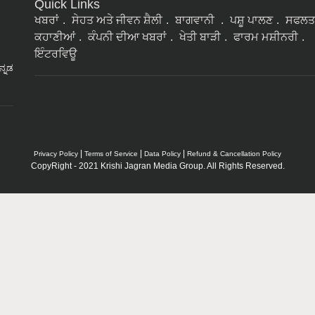
Quick Links
ਖਬਰਾਂ
ਸੇਹਤ ਅਤੇ ਜੀਵਨ ਸ਼ੈਲੀ
ਬਾਗਵਾਨੀ
ਪਸ਼ੂ ਪਾਲਣ
ਸਫਲਤ
ਕਹਾਣੀਆਂ
ਕੰਪਨੀ ਦੀਆ ਖਬਰਾਂ
ਖੇਤੀ ਬਾੜੀ
ਫਾਰਮ ਮਸ਼ੀਨਰੀ
ਇੰਟਰਵਿਊ
ನ್ನಡ
|
|
|
Privacy Policy
Terms of Service
Data Policy
Refund & Cancellation Policy
CopyRight - 2021 Krishi Jagran Media Group. All Rights Reserved.