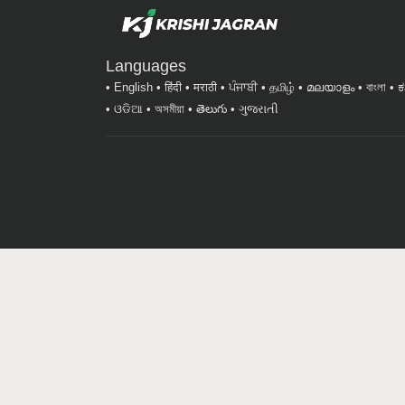
Languages
English
हिंदी
मराठी
ਪੰਜਾਬੀ
தமிழ்
മലയാളം
বাংলা
ಕ
ଓଡିଆ
অসমীয়া
తెలుగు
ગુજરાતી