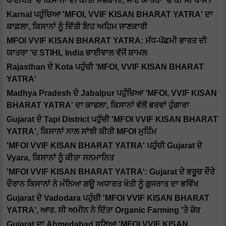
ਪਾਣੀਪਤ 'ਚ ਕਿਸਾਨਾਂ ਦੀ ਕੀਤੀ ਮੇਜ਼ਬਾਨੀ, ਜਾਣੋ ਯਾਤਰਾ 'ਚ ਕੀ ਸੀ ਖਾਸ?
Karnal ਪਹੁੰਚਿਆ 'MFOI, VVIF KISAN BHARAT YATRA' ਦਾ
ਕਾਫ਼ਲਾ, ਕਿਸਾਨਾਂ ਨੂੰ ਦਿੱਤੀ ਇਹ ਅਹਿਮ ਜਾਣਕਾਰੀ
MFOI VVIF KISAN BHARAT YATRA: ਮੱਧ-ਪੱਛਮੀ ਭਾਰਤ ਦੀ
ਯਾਤਰਾ 'ਚ STIHL India ਭਾਈਵਾਲ ਵੱਜੋਂ ਸ਼ਾਮਲ
Rajasthan ਦੇ Kota ਪਹੁੰਚੀ 'MFOI, VVIF KISAN BHARAT
YATRA'
Madhya Pradesh ਦੇ Jabalpur ਪਹੁੰਚਿਆ 'MFOI, VVIF KISAN
BHARAT YATRA' ਦਾ ਕਾਫਲਾ, ਕਿਸਾਨਾਂ ਵੱਲੋਂ ਭਰਵਾਂ ਹੁੰਗਾਰਾ
Gujarat ਦੇ Tapi District ਪਹੁੰਚੀ 'MFOI VVIF KISAN BHARAT
YATRA', ਕਿਸਾਨਾਂ ਨਾਲ ਸਾਂਝੀ ਕੀਤੀ MFOI ਮੁਹਿੰਮ
'MFOI VVIF KISAN BHARAT YATRA' ਪਹੁੰਚੀ Gujarat ਦੇ
Vyara, ਕਿਸਾਨਾਂ ਨੂੰ ਕੀਤਾ ਸਨਮਾਨਿਤ
'MFOI VVIF KISAN BHARAT YATRA': Gujarat ਦੇ ਭਰੂਚ ਦੌਰੇ
ਦੌਰਾਨ ਕਿਸਾਨਾਂ ਨੇ ਮੰਨਿਆ ਗਊ ਅਧਾਰਤ ਖੇਤੀ ਨੂੰ ਗੁਜਰਾਤ ਦਾ ਭਵਿੱਖ
Gujarat ਦੇ Vadodara ਪਹੁੰਚੀ 'MFOI VVIF KISAN BHARAT
YATRA', ਆਰ. ਸੀ ਅਮੀਨ ਨੇ ਦਿੱਤਾ Organic Farming 'ਤੇ ਜ਼ੋਰ
Gujarat ਦਾ Ahmedabad ਬਣਿਆ 'MFOI VVIF KISAN