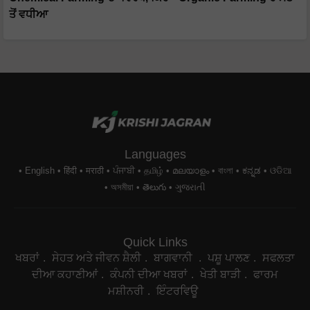
ਤੋਂ ਵਧੀਆ
Languages
English
हिंदी
मराठी
ਪੰਜਾਬੀ
தமிழ்
മലയാളം
বাংলা
ಕನ್ನಡ
ଓଡିଆ
অসমীয়া
తెలుగు
ગુજરાતી
Quick Links
ਖਬਰਾਂ
ਸੇਹਤ ਅਤੇ ਜੀਵਨ ਸ਼ੈਲੀ
ਬਾਗਵਾਨੀ
ਪਸ਼ੂ ਪਾਲਣ
ਸਫਲਤਾ
ਦੀਆ ਕਹਾਣੀਆਂ
ਕੰਪਨੀ ਦੀਆ ਖਬਰਾਂ
ਖੇਤੀ ਬਾੜੀ
ਫਾਰਮ
ਮਸ਼ੀਨਰੀ
ਇੰਟਰਵਿਊ