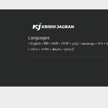
Languages
English
हिंदी
मराठी
ਪੰਜਾਬੀ
தமிழ்
മലയാളം
বাংলা
ಕ
ଓଡିଆ
অসমীয়া
తెలుగు
ગુજરાતી