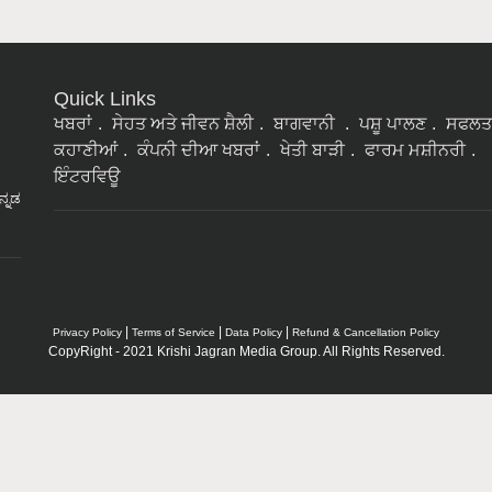
Quick Links
ਖਬਰਾਂ
ਸੇਹਤ ਅਤੇ ਜੀਵਨ ਸ਼ੈਲੀ
ਬਾਗਵਾਨੀ
ਪਸ਼ੂ ਪਾਲਣ
ਸਫਲਤ
ਕਹਾਣੀਆਂ
ਕੰਪਨੀ ਦੀਆ ਖਬਰਾਂ
ਖੇਤੀ ਬਾੜੀ
ਫਾਰਮ ਮਸ਼ੀਨਰੀ
ਇੰਟਰਵਿਊ
ನ್ನಡ
|
|
|
Privacy Policy
Terms of Service
Data Policy
Refund & Cancellation Policy
CopyRight - 2021 Krishi Jagran Media Group. All Rights Reserved.