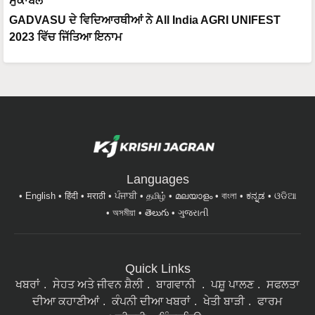
ਮੁਕਾਬਲੇ
GADVASU ਦੇ ਵਿਦਿਆਰਥੀਆਂ ਨੇ All India AGRI UNIFEST
2023 ਵਿੱਚ ਜਿੱਤਿਆ ਇਨਾਮ
Languages
English
हिंदी
मराठी
ਪੰਜਾਬੀ
தமிழ்
മലയാളം
বাংলা
ಕನ್ನಡ
ଓଡିଆ
অসমীয়া
తెలుగు
ગુજરાતી
Quick Links
ਖਬਰਾਂ
ਸੇਹਤ ਅਤੇ ਜੀਵਨ ਸ਼ੈਲੀ
ਬਾਗਵਾਨੀ
ਪਸ਼ੂ ਪਾਲਣ
ਸਫਲਤਾ
ਦੀਆ ਕਹਾਣੀਆਂ
ਕੰਪਨੀ ਦੀਆ ਖਬਰਾਂ
ਖੇਤੀ ਬਾੜੀ
ਫਾਰਮ