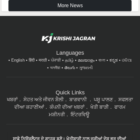
More News
Languages
English
हिंदी
मराठी
ਪੰਜਾਬੀ
தமிழ்
മലയാളം
বাংলা
ಕನ್ನಡ
ଓଡିଆ
অসমীয়া
తెలుగు
ગુજરાતી
Quick Links
ਖਬਰਾਂ
ਸੇਹਤ ਅਤੇ ਜੀਵਨ ਸ਼ੈਲੀ
ਬਾਗਵਾਨੀ
ਪਸ਼ੂ ਪਾਲਣ
ਸਫਲਤਾ
ਦੀਆ ਕਹਾਣੀਆਂ
ਕੰਪਨੀ ਦੀਆ ਖਬਰਾਂ
ਖੇਤੀ ਬਾੜੀ
ਫਾਰਮ
ਮਸ਼ੀਨਰੀ
ਇੰਟਰਵਿਊ
ਸਾਡੇ ਨਿਉਜ਼ਲੈਟਰ ਦੇ ਗਾਹਕ ਬਣੋ। ਖੇਤੀਬਾੜੀ ਨਾਲ ਜੁੜੀਆਂ ਦੇਸ਼ ਭਰ ਦੀਆਂ