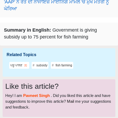
'AAP' ਨੇ ਰੇਤ ਦੀ ਨਾਜਾਇਜ਼ ਮਾਈਨਿੰਗ ਮਾਮਲੇ 'ਚ ਮੁੱਖ ਮੰਤਰੀ ਨੂੰ
ਘੇਰਿਆ
Summary in English:
Government is giving
subsidy up to 75 percent for fish farming
Related Topics
ਪਸ਼ੂ ਪਾਲਣ
subsidy
fish farming
Like this article?
Hey! I am
Pavneet Singh
. Did you liked this article and have
suggestions to improve this article?
Mail
me your suggestions
and feedback.