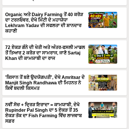
Organic ਅਤੇ Dairy Farming ਤੋਂ 40 ਕਰੋੜ
ਦਾ ਟਰਨਓਵਰ, ਦੇਖੋ ਮਿੱਟੀ ਦੇ ਮਹਾਯੋਧਾ
Lekhram Yadav ਦੀ ਸਫਲਤਾ ਦੀ ਸ਼ਾਨਦਾਰ
ਕਹਾਣੀ
72 ਏਕੜ ਗੰਨੇ ਦੀ ਖੇਤੀ ਅਤੇ ਅੰਤਰ-ਫਸਲੀ ਮਾਡਲ
ਤੋਂ ਤਿਆਰ 2 ਕਰੋੜ ਦਾ ਸਾਮਰਾਜ, ਜਾਣੋ Sartaj
Khan ਦੀ ਕਾਮਯਾਬੀ ਦਾ ਰਾਜ
'ਕਿਸਾਨ ਤੋਂ ਬਣੇ ਉਦਯੋਗਪਤੀ', ਦੇਖੋ Amritsar ਦੇ
Manjit Singh Randhawa ਦੀ ਮਿਹਨਤ ਨੇ
ਕਿਵੇਂ ਬਦਲੀ ਕਿਸਮਤ
ਨਵੀਂ ਸੋਚ + ਦ੍ਰਿੜ ਇਰਾਦਾ = ਕਾਮਯਾਬੀ, ਦੇਖੋ
Rupinder Pal Singh ਦਾ 5 ਏਕੜ ਤੋਂ 35
ਏਕੜ ਤੱਕ ਦਾ Fish Farming ਵਿੱਚ ਲਾਜਵਾਬ
ਸਫ਼ਰ