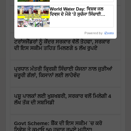
World Water Day: ਵਿਸ਼ਵ ਜਲ
ਲੈਂਡ ਲੋਨ ਜਾਂ ਹੋਮ ਲੋਨ ਰਾਹੀਂ ਪੂਰਾ ਕਰੋ ਆਪਣਾ ਘਰ
ਦਿਵਸ ਦੇ ਮੌਕੇ 'ਤੇ ਸੁਚੱਜਾ ਸਿੰਚਾਈ
ਪ੍ਰਬੰਧਨ ਕਰਨ ਵਾਲੇ 15 ਅਗਾਂਹਵਧੂ
ਲੈਣ ਦਾ ਸੁਪਨਾ!
ਕਿਸਾਨ ਸਨਮਾਨਿਤ
Powered by
iZooto
ਟਰਾਂਸਜੈਂਡਰਾਂ ਨੂੰ ਕੇਂਦਰ ਸਰਕਾਰ ਵੱਲੋਂ ਤੋਹਫਾ, ਸਰਕਾਰ
ਦੀ ਇਸ ਸਕੀਮ ਤਹਿਤ ਮਿਲਣਗੇ 5 ਲੱਖ ਰੁਪਏ
ਪ੍ਰਧਾਨ ਮੰਤਰੀ ਕ੍ਰਿਸ਼ੀ ਸਿੰਚਾਈ ਯੋਜਨਾ ਨਾਲ ਜੁੜੀਆਂ
ਜ਼ਰੂਰੀ ਗੱਲਾਂ, ਕਿਸਾਨਾਂ ਲਈ ਲਾਹੇਵੰਦ
ਪਸ਼ੂ ਪਾਲਕਾਂ ਲਈ ਖੁਸ਼ਖਬਰੀ, ਸਰਕਾਰ ਵਲੋਂ ਮਿਲੇਗੀ 4
ਲੱਖ ਤੱਕ ਦੀ ਸਬਸਿਡੀ
Govt Scheme: ਬੈਂਕ ਦੀ ਇਸ ਸਕੀਮ `ਚ ਕਰੋ
ਨਿਵੇਸ਼ ਤੇ ਕਮਾਓ 50 ਹਜ਼ਾਰ ਰੁਪਏ ਮਹੀਨਾ!