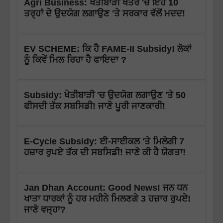
Agri Business: ਖੇਤੀਬਾੜੀ ਖੇਤਰ 'ਚ ਇਹ 10
ਤਰ੍ਹਾਂ ਦੇ ਉਦਯੋਗ ਲਗਾਉਣ 'ਤੇ ਸਰਕਾਰ ਵੱਲੋਂ ਮਦਦ!
EV SCHEME: ਕਿ ਹੈ FAME-II Subsidy! ਲੋਕਾਂ
ਨੂੰ ਕਿਵੇਂ ਮਿਲ ਰਿਹਾ ਹੈ ਫਾਇਦਾ ?
Subsidy: ਖੇਤੀਬਾੜੀ 'ਚ ਉਦਯੋਗ ਲਗਾਉਣ 'ਤੇ 50
ਫੀਸਦੀ ਤੱਕ ਸਬਸਿਡੀ! ਜਾਣੋ ਪੂਰੀ ਜਾਣਕਾਰੀ!
E-Cycle Subsidy: ਈ-ਸਾਈਕਲ 'ਤੇ ਮਿਲੇਗੀ 7
ਹਜ਼ਾਰ ਰੁਪਏ ਤੱਕ ਦੀ ਸਬਸਿਡੀ! ਜਾਣੋ ਕੀ ਹੈ ਯੋਗਤਾ!
Jan Dhan Account: Good News! ਜਨ ਧਨ
ਖਾਤਾ ਧਾਰਕਾਂ ਨੂੰ ਹਰ ਮਹੀਨੇ ਮਿਲਣਗੇ 3 ਹਜ਼ਾਰ ਰੁਪਏ!
ਜਾਣੋ ਵਜ੍ਹਾ?