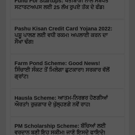
Fund For Startups: ਖੇਤੀਬਾੜੀ ਨਾਲ ਸਬੰਧਤ
ਸਟਾਰਟਅਪਸ ਲਈ 25 ਲੱਖ ਰੁਪਏ ਤੱਕ ਦੇ ਫੰਡ!
Pashu Kisan Credit Card Yojana 2022:
ਪਸ਼ੂ ਪਾਲਣ ਲਈ ਵਧੀ ਰਕਮ! ਅਪਲਾਈ ਕਰਨ ਦਾ
ਸੌਖਾ ਢੰਗ!
Farm Pond Scheme: Good News!
ਸਿੰਚਾਈ ਸੰਕਟ ਤੋਂ ਮਿਲੇਗਾ ਛੁਟਕਾਰਾ! ਸਰਕਾਰ ਵੱਲੋਂ
ਗ੍ਰਾਂਟ!
Hausla Scheme: ਆਤਮ-ਨਿਰਭਰ ਹੋਣਗੀਆਂ
ਔਰਤਾਂ! ਰੁਜ਼ਗਾਰ ਦੇ ਖੁੱਲ੍ਹਣਗੇ ਨਵੇਂ ਰਾਹ!
PM Scholarship Scheme: ਬੱਚਿਆਂ ਲਈ
ਵਰਦਾਨ ਬਣੀ ਇਹ ਸਕੀਮ! ਜਾਣੋ ਇਸਦੇ ਫਾਇਦੇ!