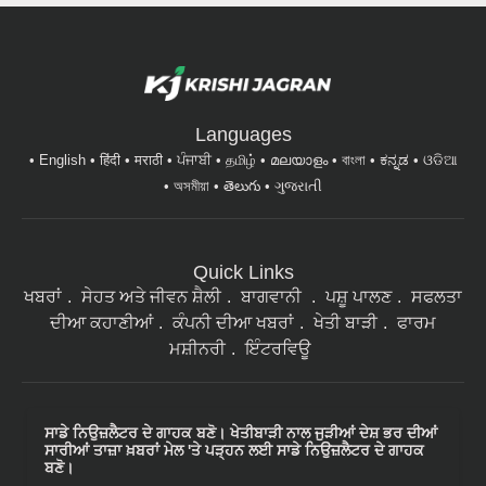
Languages
English
हिंदी
मराठी
ਪੰਜਾਬੀ
தமிழ்
മലയാളം
বাংলা
ಕನ್ನಡ
ଓଡିଆ
অসমীয়া
తెలుగు
ગુજરાતી
Quick Links
ਖਬਰਾਂ
ਸੇਹਤ ਅਤੇ ਜੀਵਨ ਸ਼ੈਲੀ
ਬਾਗਵਾਨੀ
ਪਸ਼ੂ ਪਾਲਣ
ਸਫਲਤਾ
ਦੀਆ ਕਹਾਣੀਆਂ
ਕੰਪਨੀ ਦੀਆ ਖਬਰਾਂ
ਖੇਤੀ ਬਾੜੀ
ਫਾਰਮ
ਮਸ਼ੀਨਰੀ
ਇੰਟਰਵਿਊ
ਸਾਡੇ ਨਿਉਜ਼ਲੈਟਰ ਦੇ ਗਾਹਕ ਬਣੋ। ਖੇਤੀਬਾੜੀ ਨਾਲ ਜੁੜੀਆਂ ਦੇਸ਼ ਭਰ ਦੀਆਂ
ਸਾਰੀਆਂ ਤਾਜ਼ਾ ਖ਼ਬਰਾਂ ਮੇਲ 'ਤੇ ਪੜ੍ਹਨ ਲਈ ਸਾਡੇ ਨਿਉਜ਼ਲੈਟਰ ਦੇ ਗਾਹਕ
ਬਣੋ।