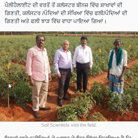
ਪੌਲੀਹੈਲਾਈਟ ਦੀ ਵਰਤੋਂ ਤੋਂ ਕਲੱਸਟਰ ਬੀਨਜ਼ ਵਿੱਚ ਸ਼ਾਖਾਵਾਂ ਦੀ
ਗਿਣਤੀ, ਕਲੱਸਟਰ /ਪੌਦਿਆਂ ਦੀ ਸੰਖਿਆ ਵਿੱਚ ਫਲੀ/ਪੌਦਿਆਂ ਦੀ
ਗਿਣਤੀ ਅਤੇ ਫਲੀ ਝਾੜ ਵਿੱਚ ਵਾਧਾ ਪਾਇਆ ਗਿਆ।
Soil Scientists visit the field.