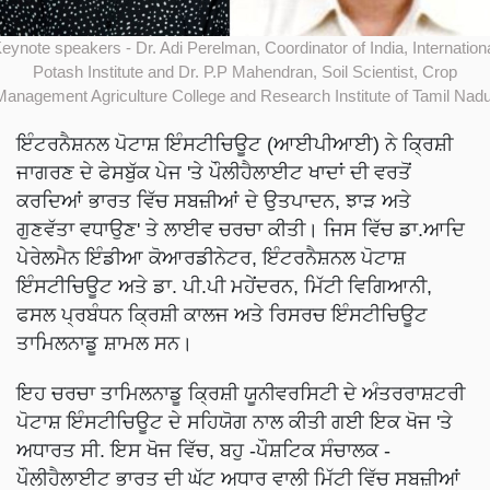
eynote speakers - Dr. Adi Perelman, Coordinator of India, Internation
Potash Institute and Dr. P.P Mahendran, Soil Scientist, Crop
Management Agriculture College and Research Institute of Tamil Nadu
ਇੰਟਰਨੈਸ਼ਨਲ ਪੋਟਾਸ਼ ਇੰਸਟੀਚਿਊਟ (ਆਈਪੀਆਈ) ਨੇ ਕ੍ਰਿਸ਼ੀ
ਜਾਗਰਣ ਦੇ ਫੇਸਬੁੱਕ ਪੇਜ 'ਤੇ ਪੌਲੀਹੈਲਾਈਟ ਖਾਦਾਂ ਦੀ ਵਰਤੋਂ
ਕਰਦਿਆਂ ਭਾਰਤ ਵਿੱਚ ਸਬਜ਼ੀਆਂ ਦੇ ਉਤਪਾਦਨ, ਝਾੜ ਅਤੇ
ਗੁਣਵੱਤਾ ਵਧਾਉਣ' ਤੇ ਲਾਈਵ ਚਰਚਾ ਕੀਤੀ। ਜਿਸ ਵਿੱਚ ਡਾ.ਆਦਿ
ਪੇਰੇਲਮੈਨ ਇੰਡੀਆ ਕੋਆਰਡੀਨੇਟਰ, ਇੰਟਰਨੈਸ਼ਨਲ ਪੋਟਾਸ਼
ਇੰਸਟੀਚਿਊਟ ਅਤੇ ਡਾ. ਪੀ.ਪੀ ਮਹੇਂਦਰਨ, ਮਿੱਟੀ ਵਿਗਿਆਨੀ,
ਫਸਲ ਪ੍ਰਬੰਧਨ ਕ੍ਰਿਸ਼ੀ ਕਾਲਜ ਅਤੇ ਰਿਸਰਚ ਇੰਸਟੀਚਿਊਟ
ਤਾਮਿਲਨਾਡੂ ਸ਼ਾਮਲ ਸਨ।
ਇਹ ਚਰਚਾ ਤਾਮਿਲਨਾਡੂ ਕ੍ਰਿਸ਼ੀ ਯੂਨੀਵਰਸਿਟੀ ਦੇ ਅੰਤਰਰਾਸ਼ਟਰੀ
ਪੋਟਾਸ਼ ਇੰਸਟੀਚਿਊਟ ਦੇ ਸਹਿਯੋਗ ਨਾਲ ਕੀਤੀ ਗਈ ਇਕ ਖੋਜ 'ਤੇ
ਅਧਾਰਤ ਸੀ. ਇਸ ਖੋਜ ਵਿੱਚ, ਬਹੁ -ਪੌਸ਼ਟਿਕ ਸੰਚਾਲਕ -
ਪੌਲੀਹੈਲਾਈਟ ਭਾਰਤ ਦੀ ਘੱਟ ਅਧਾਰ ਵਾਲੀ ਮਿੱਟੀ ਵਿੱਚ ਸਬਜ਼ੀਆਂ