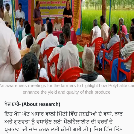
An awareness meetings for the farmers to highlight how Polyhalite ca
enhance the yield and quality of their produce.
ਖੋਜ ਬਾਰੇ- (About research)
ਇਹ ਖੋਜ ਘੱਟ ਅਧਾਰ ਵਾਲੀ ਮਿੱਟੀ ਵਿੱਚ ਸਬਜ਼ੀਆਂ ਦੇ ਵਾਧੇ, ਝਾੜ
ਅਤੇ ਗੁਣਵਤਾ ਨੂੰ ਵਧਾਉਣ ਲਈ ਪੌਲੀਹੈਲਾਈਟ ਦੀ ਵਰਤੋਂ ਦੇ
ਪ੍ਰਭਾਵਾਂ ਦੀ ਜਾਂਚ ਕਰਨ ਲਈ ਕੀਤੀ ਗਈ ਸੀ। ਜਿਸ ਵਿੱਚ ਤਿੰਨ