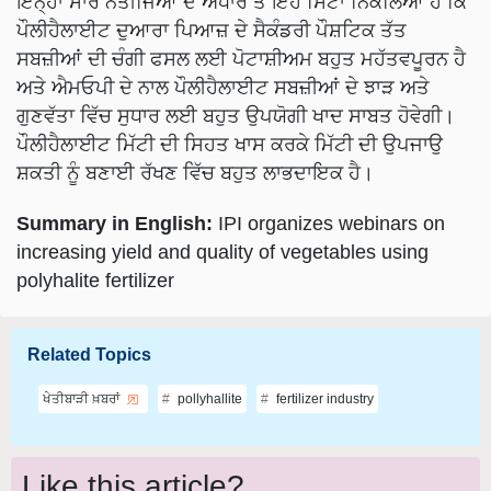
ਇਨ੍ਹਾਂ ਸਾਰੇ ਨਤੀਜਿਆਂ ਦੇ ਅਧਾਰ ਤੇ ਇਹ ਸਿੱਟਾ ਨਿਕਲਿਆ ਹੈ ਕਿ
ਪੌਲੀਹੈਲਾਈਟ ਦੁਆਰਾ ਪਿਆਜ਼ ਦੇ ਸੈਕੰਡਰੀ ਪੌਸ਼ਟਿਕ ਤੱਤ
ਸਬਜ਼ੀਆਂ ਦੀ ਚੰਗੀ ਫਸਲ ਲਈ ਪੋਟਾਸ਼ੀਅਮ ਬਹੁਤ ਮਹੱਤਵਪੂਰਨ ਹੈ
ਅਤੇ ਐਮਓਪੀ ਦੇ ਨਾਲ ਪੌਲੀਹੈਲਾਈਟ ਸਬਜ਼ੀਆਂ ਦੇ ਝਾੜ ਅਤੇ
ਗੁਣਵੱਤਾ ਵਿੱਚ ਸੁਧਾਰ ਲਈ ਬਹੁਤ ਉਪਯੋਗੀ ਖਾਦ ਸਾਬਤ ਹੋਵੇਗੀ।
ਪੌਲੀਹੈਲਾਈਟ ਮਿੱਟੀ ਦੀ ਸਿਹਤ ਖਾਸ ਕਰਕੇ ਮਿੱਟੀ ਦੀ ਉਪਜਾਉ
ਸ਼ਕਤੀ ਨੂੰ ਬਣਾਈ ਰੱਖਣ ਵਿੱਚ ਬਹੁਤ ਲਾਭਦਾਇਕ ਹੈ।
Summary in English:
IPI organizes webinars on
increasing yield and quality of vegetables using
polyhalite fertilizer
Related Topics
ਖੇਤੀਬਾੜੀ ਖ਼ਬਰਾਂ
pollyhallite
fertilizer industry
Like this article?