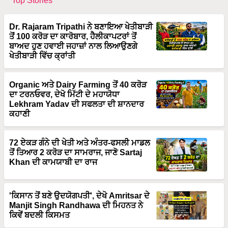
Top Stories
Dr. Rajaram Tripathi ਨੇ ਬਣਾਇਆ ਖੇਤੀਬਾੜੀ
ਤੋਂ 100 ਕਰੋੜ ਦਾ ਕਾਰੋਬਾਰ, ਹੈਲੀਕਾਪਟਰਾਂ ਤੋਂ
ਬਾਅਦ ਹੁਣ ਹਵਾਈ ਜਹਾਜ਼ਾਂ ਨਾਲ ਲਿਆਉਣਗੇ
ਖੇਤੀਬਾੜੀ ਵਿੱਚ ਕ੍ਰਾਂਤੀ
Organic ਅਤੇ Dairy Farming ਤੋਂ 40 ਕਰੋੜ
ਦਾ ਟਰਨਓਵਰ, ਦੇਖੋ ਮਿੱਟੀ ਦੇ ਮਹਾਯੋਧਾ
Lekhram Yadav ਦੀ ਸਫਲਤਾ ਦੀ ਸ਼ਾਨਦਾਰ
ਕਹਾਣੀ
72 ਏਕੜ ਗੰਨੇ ਦੀ ਖੇਤੀ ਅਤੇ ਅੰਤਰ-ਫਸਲੀ ਮਾਡਲ
ਤੋਂ ਤਿਆਰ 2 ਕਰੋੜ ਦਾ ਸਾਮਰਾਜ, ਜਾਣੋ Sartaj
Khan ਦੀ ਕਾਮਯਾਬੀ ਦਾ ਰਾਜ
'ਕਿਸਾਨ ਤੋਂ ਬਣੇ ਉਦਯੋਗਪਤੀ', ਦੇਖੋ Amritsar ਦੇ
Manjit Singh Randhawa ਦੀ ਮਿਹਨਤ ਨੇ
ਕਿਵੇਂ ਬਦਲੀ ਕਿਸਮਤ