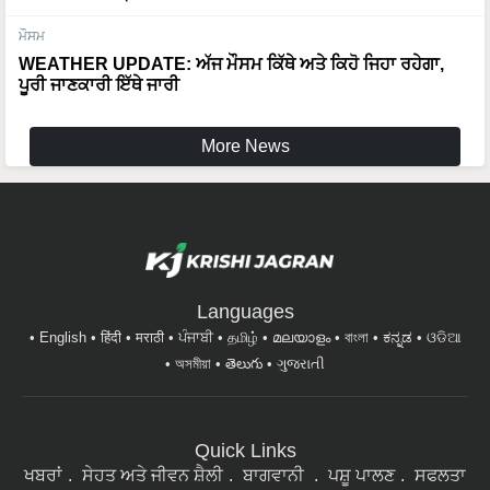
ਮੌਸਮ
WEATHER UPDATE: ਅੱਜ ਮੌਸਮ ਕਿੱਥੇ ਅਤੇ ਕਿਹੋ ਜਿਹਾ ਰਹੇਗਾ,
ਪੂਰੀ ਜਾਣਕਾਰੀ ਇੱਥੇ ਜਾਰੀ
More News
Languages
English
हिंदी
मराठी
ਪੰਜਾਬੀ
தமிழ்
മലയാളം
বাংলা
ಕನ್ನಡ
ଓଡିଆ
অসমীয়া
తెలుగు
ગુજરાતી
Quick Links
ਖਬਰਾਂ
ਸੇਹਤ ਅਤੇ ਜੀਵਨ ਸ਼ੈਲੀ
ਬਾਗਵਾਨੀ
ਪਸ਼ੂ ਪਾਲਣ
ਸਫਲਤਾ