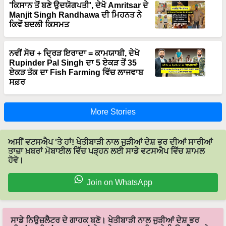
'ਕਿਸਾਨ ਤੋਂ ਬਣੇ ਉਦਯੋਗਪਤੀ', ਦੇਖੋ Amritsar ਦੇ
Manjit Singh Randhawa ਦੀ ਮਿਹਨਤ ਨੇ
ਕਿਵੇਂ ਬਦਲੀ ਕਿਸਮਤ
ਨਵੀਂ ਸੋਚ + ਦ੍ਰਿੜ ਇਰਾਦਾ = ਕਾਮਯਾਬੀ, ਦੇਖੋ
Rupinder Pal Singh ਦਾ 5 ਏਕੜ ਤੋਂ 35
ਏਕੜ ਤੱਕ ਦਾ Fish Farming ਵਿੱਚ ਲਾਜਵਾਬ
ਸਫ਼ਰ
More Stories
ਅਸੀਂ ਵਟਸਐਪ 'ਤੇ ਹਾਂ! ਖੇਤੀਬਾੜੀ ਨਾਲ ਜੁੜੀਆਂ ਦੇਸ਼ ਭਰ ਦੀਆਂ ਸਾਰੀਆਂ
ਤਾਜ਼ਾ ਖ਼ਬਰਾਂ ਮੋਬਾਈਲ ਵਿੱਚ ਪੜ੍ਹਨ ਲਈ ਸਾਡੇ ਵਟਸਐਪ ਵਿੱਚ ਸ਼ਾਮਲ
ਹੋਵੋ।
Join on WhatsApp
ਸਾਡੇ ਨਿਉਜ਼ਲੈਟਰ ਦੇ ਗਾਹਕ ਬਣੋ। ਖੇਤੀਬਾੜੀ ਨਾਲ ਜੁੜੀਆਂ ਦੇਸ਼ ਭਰ