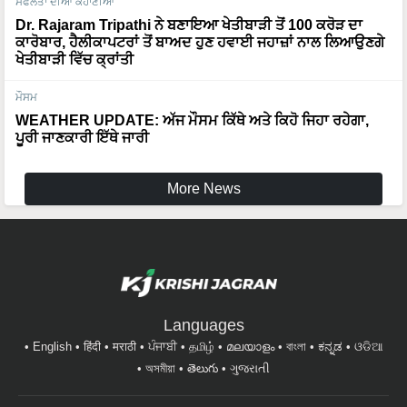
ਸਫਲਤਾ ਦੀਆ ਕਹਾਣੀਆਂ
Dr. Rajaram Tripathi ਨੇ ਬਣਾਇਆ ਖੇਤੀਬਾੜੀ ਤੋਂ 100 ਕਰੋੜ ਦਾ
ਕਾਰੋਬਾਰ, ਹੈਲੀਕਾਪਟਰਾਂ ਤੋਂ ਬਾਅਦ ਹੁਣ ਹਵਾਈ ਜਹਾਜ਼ਾਂ ਨਾਲ ਲਿਆਉਣਗੇ
ਖੇਤੀਬਾੜੀ ਵਿੱਚ ਕ੍ਰਾਂਤੀ
ਮੌਸਮ
WEATHER UPDATE: ਅੱਜ ਮੌਸਮ ਕਿੱਥੇ ਅਤੇ ਕਿਹੋ ਜਿਹਾ ਰਹੇਗਾ,
ਪੂਰੀ ਜਾਣਕਾਰੀ ਇੱਥੇ ਜਾਰੀ
More News
Languages
English
हिंदी
मराठी
ਪੰਜਾਬੀ
தமிழ்
മലയാളം
বাংলা
ಕನ್ನಡ
ଓଡିଆ
অসমীয়া
తెలుగు
ગુજરાતી