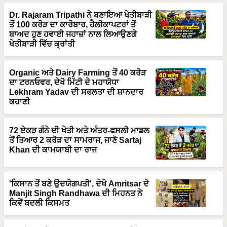
Dr. Rajaram Tripathi ਨੇ ਬਣਾਇਆ ਖੇਤੀਬਾੜੀ
ਤੋਂ 100 ਕਰੋੜ ਦਾ ਕਾਰੋਬਾਰ, ਹੈਲੀਕਾਪਟਰਾਂ ਤੋਂ
ਬਾਅਦ ਹੁਣ ਹਵਾਈ ਜਹਾਜ਼ਾਂ ਨਾਲ ਲਿਆਉਣਗੇ
ਖੇਤੀਬਾੜੀ ਵਿੱਚ ਕ੍ਰਾਂਤੀ
Organic ਅਤੇ Dairy Farming ਤੋਂ 40 ਕਰੋੜ
ਦਾ ਟਰਨਓਵਰ, ਦੇਖੋ ਮਿੱਟੀ ਦੇ ਮਹਾਯੋਧਾ
Lekhram Yadav ਦੀ ਸਫਲਤਾ ਦੀ ਸ਼ਾਨਦਾਰ
ਕਹਾਣੀ
72 ਏਕੜ ਗੰਨੇ ਦੀ ਖੇਤੀ ਅਤੇ ਅੰਤਰ-ਫਸਲੀ ਮਾਡਲ
ਤੋਂ ਤਿਆਰ 2 ਕਰੋੜ ਦਾ ਸਾਮਰਾਜ, ਜਾਣੋ Sartaj
Khan ਦੀ ਕਾਮਯਾਬੀ ਦਾ ਰਾਜ
'ਕਿਸਾਨ ਤੋਂ ਬਣੇ ਉਦਯੋਗਪਤੀ', ਦੇਖੋ Amritsar ਦੇ
Manjit Singh Randhawa ਦੀ ਮਿਹਨਤ ਨੇ
ਕਿਵੇਂ ਬਦਲੀ ਕਿਸਮਤ