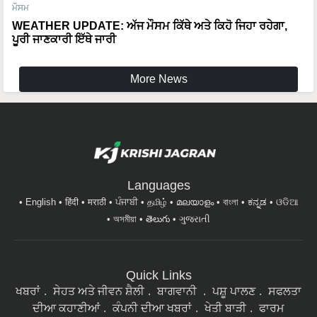
ਮੌਸਮ
WEATHER UPDATE: ਅੱਜ ਮੌਸਮ ਕਿੱਥੇ ਅਤੇ ਕਿਹੋ ਜਿਹਾ ਰਹੇਗਾ,
ਪੂਰੀ ਜਾਣਕਾਰੀ ਇੱਥੇ ਜਾਰੀ
More News
Languages
English
हिंदी
मराठी
ਪੰਜਾਬੀ
தமிழ்
മലയാളം
বাংলা
ಕನ್ನಡ
ଓଡିଆ
অসমীয়া
తెలుగు
ગુજરાતી
Quick Links
ਖਬਰਾਂ
ਸੇਹਤ ਅਤੇ ਜੀਵਨ ਸ਼ੈਲੀ
ਬਾਗਵਾਨੀ
ਪਸ਼ੂ ਪਾਲਣ
ਸਫਲਤਾ
ਦੀਆ ਕਹਾਣੀਆਂ
ਕੰਪਨੀ ਦੀਆ ਖਬਰਾਂ
ਖੇਤੀ ਬਾੜੀ
ਫਾਰਮ