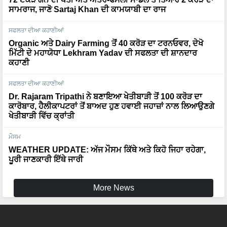
ਸਾਮਰਾਜ, ਜਾਣੋ Sartaj Khan ਦੀ ਕਾਮਯਾਬੀ ਦਾ ਰਾਜ
ਸਫਲਤਾ ਦੀਆ ਕਹਾਣੀਆਂ
Organic ਅਤੇ Dairy Farming ਤੋਂ 40 ਕਰੋੜ ਦਾ ਟਰਨਓਵਰ, ਦੇਖੋ
ਮਿੱਟੀ ਦੇ ਮਹਾਯੋਧਾ Lekhram Yadav ਦੀ ਸਫਲਤਾ ਦੀ ਸ਼ਾਨਦਾਰ
ਕਹਾਣੀ
ਸਫਲਤਾ ਦੀਆ ਕਹਾਣੀਆਂ
Dr. Rajaram Tripathi ਨੇ ਬਣਾਇਆ ਖੇਤੀਬਾੜੀ ਤੋਂ 100 ਕਰੋੜ ਦਾ
ਕਾਰੋਬਾਰ, ਹੈਲੀਕਾਪਟਰਾਂ ਤੋਂ ਬਾਅਦ ਹੁਣ ਹਵਾਈ ਜਹਾਜ਼ਾਂ ਨਾਲ ਲਿਆਉਣਗੇ
ਖੇਤੀਬਾੜੀ ਵਿੱਚ ਕ੍ਰਾਂਤੀ
ਮੌਸਮ
WEATHER UPDATE: ਅੱਜ ਮੌਸਮ ਕਿੱਥੇ ਅਤੇ ਕਿਹੋ ਜਿਹਾ ਰਹੇਗਾ,
ਪੂਰੀ ਜਾਣਕਾਰੀ ਇੱਥੇ ਜਾਰੀ
More News