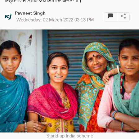
ਇਨ੍ਹਾਂ ਵਿਚੋਂ ਸਟੈਂਡ-ਅੱਪ ਇੰਡੀਆ ਯੋਜਨਾ ਹੈ।
Pavneet Singh
Wednesday, 02 March 2022 03:13 PM
Stand-up India scheme