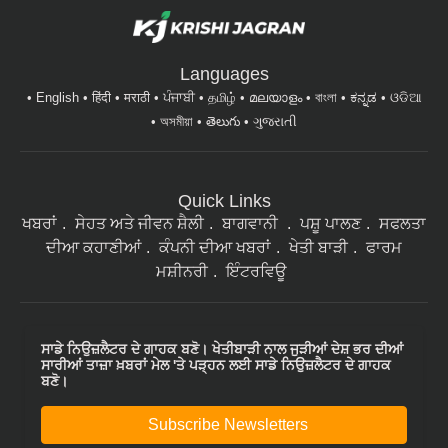
Languages
English
हिंदी
मराठी
ਪੰਜਾਬੀ
தமிழ்
മലയാളം
বাংলা
ಕನ್ನಡ
ଓଡିଆ
অসমীয়া
తెలుగు
ગુજરાતી
Quick Links
ਖਬਰਾਂ
ਸੇਹਤ ਅਤੇ ਜੀਵਨ ਸ਼ੈਲੀ
ਬਾਗਵਾਨੀ
ਪਸ਼ੂ ਪਾਲਣ
ਸਫਲਤਾ
ਦੀਆ ਕਹਾਣੀਆਂ
ਕੰਪਨੀ ਦੀਆ ਖਬਰਾਂ
ਖੇਤੀ ਬਾੜੀ
ਫਾਰਮ
ਮਸ਼ੀਨਰੀ
ਇੰਟਰਵਿਊ
ਸਾਡੇ ਨਿਉਜ਼ਲੈਟਰ ਦੇ ਗਾਹਕ ਬਣੋ। ਖੇਤੀਬਾੜੀ ਨਾਲ ਜੁੜੀਆਂ ਦੇਸ਼ ਭਰ ਦੀਆਂ
ਸਾਰੀਆਂ ਤਾਜ਼ਾ ਖ਼ਬਰਾਂ ਮੇਲ 'ਤੇ ਪੜ੍ਹਨ ਲਈ ਸਾਡੇ ਨਿਉਜ਼ਲੈਟਰ ਦੇ ਗਾਹਕ
ਬਣੋ।
Subscribe Newsletters