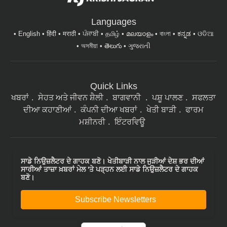
Languages
English
हिंदी
मराठी
ਪੰਜਾਬੀ
தமிழ்
മലയാളം
বাংলা
ಕನ್ನಡ
ଓଡିଆ
অসমীয়া
తెలుగు
ગુજરાતી
Quick Links
ਖਬਰਾਂ
ਸੇਹਤ ਅਤੇ ਜੀਵਨ ਸ਼ੈਲੀ
ਬਾਗਵਾਨੀ
ਪਸ਼ੂ ਪਾਲਣ
ਸਫਲਤਾ
ਦੀਆ ਕਹਾਣੀਆਂ
ਕੰਪਨੀ ਦੀਆ ਖਬਰਾਂ
ਖੇਤੀ ਬਾੜੀ
ਫਾਰਮ
ਮਸ਼ੀਨਰੀ
ਇੰਟਰਵਿਊ
ਸਾਡੇ ਨਿਉਜ਼ਲੈਟਰ ਦੇ ਗਾਹਕ ਬਣੋ। ਖੇਤੀਬਾੜੀ ਨਾਲ ਜੁੜੀਆਂ ਦੇਸ਼ ਭਰ ਦੀਆਂ
ਸਾਰੀਆਂ ਤਾਜ਼ਾ ਖ਼ਬਰਾਂ ਮੇਲ 'ਤੇ ਪੜ੍ਹਨ ਲਈ ਸਾਡੇ ਨਿਉਜ਼ਲੈਟਰ ਦੇ ਗਾਹਕ
ਬਣੋ।
Subscribe Newsletters