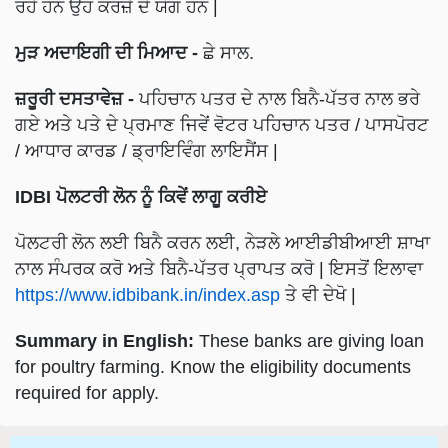
ਰਹੇ ਹਨ ਉਹ ਕਰਜ਼ੇ ਦੇ ਯੋਗ ਹਨ |
ਮੁੜ ਅਦਾਇਗੀ ਦੀ ਮਿਆਦ -
ਛੇ ਸਾਲ.
ਜ਼ਰੂਰੀ ਦਸਤਾਵੇਜ਼ -
ਪਹਿਚਾਨ ਪਤਰ ਦੇ ਨਾਲ ਬਿਨੈ-ਪੱਤਰ ਨਾਲ ਭਰੇ
ਗਏ ਅਤੇ ਪਤੇ ਦੇ ਪ੍ਰਮਾਣ ਜਿਵੇਂ ਵੋਟਰ ਪਹਿਚਾਨ ਪਤਰ / ਪਾਸਪੋਰਟ
/ ਆਧਾਰ ਕਾਰਡ / ਡ੍ਰਾਇਵਿੰਗ ਲਾਇਸੈਂਸ |
IDBI ਪੋਲਟਰੀ ਲੋਨ ਨੂੰ ਕਿਵੇਂ ਲਾਗੂ ਕਰੀਏ
ਪੋਲਟਰੀ ਲੋਨ ਲਈ ਬਿਨੈ ਕਰਨ ਲਈ, ਨੇੜਲੇ ਆਈਡੀਬੀਆਈ ਸ਼ਾਖਾ
ਨਾਲ ਸੰਪਰਕ ਕਰੋ ਅਤੇ ਬਿਨੈ-ਪੱਤਰ ਪ੍ਰਾਪਤ ਕਰੋ | ਇਸਤੋਂ ਇਲਾਵਾ
https://www.idbibank.in/index.asp
ਤੇ ਵੀ ਦੇਖੋ |
Summary in English:
These banks are giving loan
for poultry farming. Know the eligibility documents
required for apply.