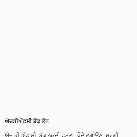
ਐਚਡੀਐਫਸੀ ਬੈਂਕ ਲੋਨ
ਐਚ.ਡੀ.ਐੱਫ.ਸੀ. ਬੈਂਕ ਨਕਦੀ ਫਸਲਾਂ, ਪੌਦੇ ਲਗਾਉਣ, ਮੁਰਗੀ