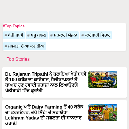
#Top Topics
ਖੇਤੀ ਬਾੜੀ
ਪਸ਼ੂ ਪਾਲਣ
ਸਰਕਾਰੀ ਯੋਜਨਾ
ਕਾਰੋਬਾਰੀ ਵਿਚਾਰ
ਸਫਲਤਾ ਦੀਆ ਕਹਾਣੀਆਂ
Top Stories
Dr. Rajaram Tripathi ਨੇ ਬਣਾਇਆ ਖੇਤੀਬਾੜੀ
ਤੋਂ 100 ਕਰੋੜ ਦਾ ਕਾਰੋਬਾਰ, ਹੈਲੀਕਾਪਟਰਾਂ ਤੋਂ
ਬਾਅਦ ਹੁਣ ਹਵਾਈ ਜਹਾਜ਼ਾਂ ਨਾਲ ਲਿਆਉਣਗੇ
ਖੇਤੀਬਾੜੀ ਵਿੱਚ ਕ੍ਰਾਂਤੀ
Organic ਅਤੇ Dairy Farming ਤੋਂ 40 ਕਰੋੜ
ਦਾ ਟਰਨਓਵਰ, ਦੇਖੋ ਮਿੱਟੀ ਦੇ ਮਹਾਯੋਧਾ
Lekhram Yadav ਦੀ ਸਫਲਤਾ ਦੀ ਸ਼ਾਨਦਾਰ
ਕਹਾਣੀ