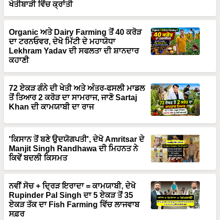
Organic ਅਤੇ Dairy Farming ਤੋਂ 40 ਕਰੋੜ
ਦਾ ਟਰਨਓਵਰ, ਦੇਖੋ ਮਿੱਟੀ ਦੇ ਮਹਾਯੋਧਾ
Lekhram Yadav ਦੀ ਸਫਲਤਾ ਦੀ ਸ਼ਾਨਦਾਰ
ਕਹਾਣੀ
72 ਏਕੜ ਗੰਨੇ ਦੀ ਖੇਤੀ ਅਤੇ ਅੰਤਰ-ਫਸਲੀ ਮਾਡਲ
ਤੋਂ ਤਿਆਰ 2 ਕਰੋੜ ਦਾ ਸਾਮਰਾਜ, ਜਾਣੋ Sartaj
Khan ਦੀ ਕਾਮਯਾਬੀ ਦਾ ਰਾਜ
'ਕਿਸਾਨ ਤੋਂ ਬਣੇ ਉਦਯੋਗਪਤੀ', ਦੇਖੋ Amritsar ਦੇ
Manjit Singh Randhawa ਦੀ ਮਿਹਨਤ ਨੇ
ਕਿਵੇਂ ਬਦਲੀ ਕਿਸਮਤ
ਨਵੀਂ ਸੋਚ + ਦ੍ਰਿੜ ਇਰਾਦਾ = ਕਾਮਯਾਬੀ, ਦੇਖੋ
Rupinder Pal Singh ਦਾ 5 ਏਕੜ ਤੋਂ 35
ਏਕੜ ਤੱਕ ਦਾ Fish Farming ਵਿੱਚ ਲਾਜਵਾਬ
ਸਫ਼ਰ