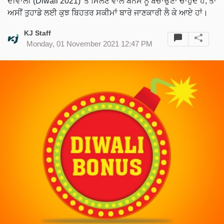
ਦੀਵਾਲੀ (Diwali 2021) 'ਤੇ ਮਿਲਣ ਵਾਲੇ ਬੋਨਸ ਨੂੰ ਬਚਾਉਣਾ ਚਾਹੁੰਦੇ ਹੋ, ਤਾਂ
ਅਸੀਂ ਤੁਹਾਡੇ ਲਈ ਕੁਝ ਬਿਹਤਰ ਸਕੀਮਾਂ ਬਾਰੇ ਜਾਣਕਾਰੀ ਲੈ ਕੇ ਆਏ ਹਾਂ।
KJ Staff
Monday, 01 November 2021 12:47 PM