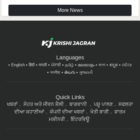
More News
Languages
English
हिंदी
मराठी
ਪੰਜਾਬੀ
தமிழ்
മലയാളം
বাংলা
ಕನ್ನಡ
ଓଡିଆ
অসমীয়া
తెలుగు
ગુજરાતી
Quick Links
ਖਬਰਾਂ
ਸੇਹਤ ਅਤੇ ਜੀਵਨ ਸ਼ੈਲੀ
ਬਾਗਵਾਨੀ
ਪਸ਼ੂ ਪਾਲਣ
ਸਫਲਤਾ
ਦੀਆ ਕਹਾਣੀਆਂ
ਕੰਪਨੀ ਦੀਆ ਖਬਰਾਂ
ਖੇਤੀ ਬਾੜੀ
ਫਾਰਮ
ਮਸ਼ੀਨਰੀ
ਇੰਟਰਵਿਊ
ਸਾਡੇ ਨਿਉਜ਼ਲੈਟਰ ਦੇ ਗਾਹਕ ਬਣੋ। ਖੇਤੀਬਾੜੀ ਨਾਲ ਜੁੜੀਆਂ ਦੇਸ਼ ਭਰ ਦੀਆਂ