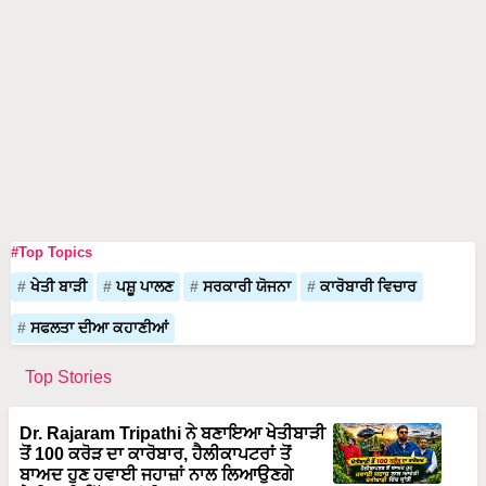
#Top Topics
ਖੇਤੀ ਬਾੜੀ
ਪਸ਼ੂ ਪਾਲਣ
ਸਰਕਾਰੀ ਯੋਜਨਾ
ਕਾਰੋਬਾਰੀ ਵਿਚਾਰ
ਸਫਲਤਾ ਦੀਆ ਕਹਾਣੀਆਂ
Top Stories
Dr. Rajaram Tripathi ਨੇ ਬਣਾਇਆ ਖੇਤੀਬਾੜੀ
ਤੋਂ 100 ਕਰੋੜ ਦਾ ਕਾਰੋਬਾਰ, ਹੈਲੀਕਾਪਟਰਾਂ ਤੋਂ
ਬਾਅਦ ਹੁਣ ਹਵਾਈ ਜਹਾਜ਼ਾਂ ਨਾਲ ਲਿਆਉਣਗੇ
ਖੇਤੀਬਾੜੀ ਵਿੱਚ ਕ੍ਰਾਂਤੀ