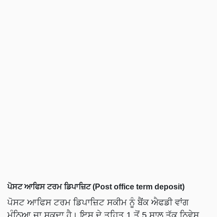
ਪੋਸਟ ਆਫਿਸ ਟਰਮ ਡਿਪਾਜ਼ਿਟ (Post office term deposit)
ਪੋਸਟ ਆਫਿਸ ਟਰਮ ਡਿਪਾਜ਼ਿਟ ਸਕੀਮ ਨੂੰ ਬੈਂਕ ਐਫਡੀ ਵਾਂਗ
ਮੰਨਿਆ ਜਾ ਸਕਦਾ ਹੈ। ਇਸ ਦੇ ਤਹਿਤ 1 ਤੋਂ 5 ਸਾਲ ਤੱਕ ਨਿਵੇਸ਼