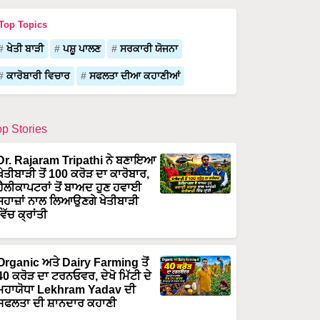
Top Topics
ਖੇਤੀ ਬਾੜੀ
ਪਸ਼ੂ ਪਾਲਣ
ਸਰਕਾਰੀ ਯੋਜਨਾ
ਕਾਰੋਬਾਰੀ ਵਿਚਾਰ
ਸਫਲਤਾ ਦੀਆ ਕਹਾਣੀਆਂ
op Stories
Dr. Rajaram Tripathi ਨੇ ਬਣਾਇਆ
ਖੇਤੀਬਾੜੀ ਤੋਂ 100 ਕਰੋੜ ਦਾ ਕਾਰੋਬਾਰ,
ਹੈਲੀਕਾਪਟਰਾਂ ਤੋਂ ਬਾਅਦ ਹੁਣ ਹਵਾਈ
ਜਹਾਜ਼ਾਂ ਨਾਲ ਲਿਆਉਣਗੇ ਖੇਤੀਬਾੜੀ
ਵਿੱਚ ਕ੍ਰਾਂਤੀ
Organic ਅਤੇ Dairy Farming ਤੋਂ
40 ਕਰੋੜ ਦਾ ਟਰਨਓਵਰ, ਦੇਖੋ ਮਿੱਟੀ ਦੇ
ਮਹਾਯੋਧਾ Lekhram Yadav ਦੀ
ਸਫਲਤਾ ਦੀ ਸ਼ਾਨਦਾਰ ਕਹਾਣੀ