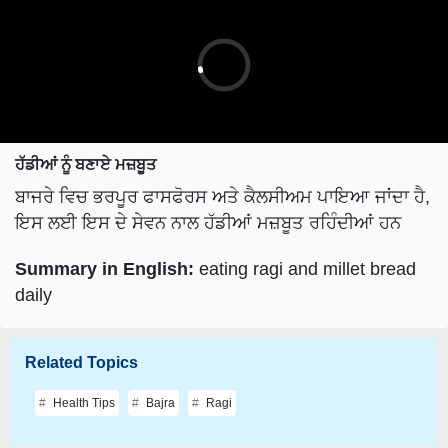
ਹੱਡੀਆਂ ਨੂੰ ਬਣਾਏ ਮਜ਼ਬੂਤ ​​
ਬਾਜਰੇ ਵਿਚ ਭਰਪੂਰ ਫਾਸਫੋਰਸ ਅਤੇ ਕੈਲਸੀਅਮ ਪਾਇਆ ਜਾਂਦਾ ਹੈ,
ਇਸ ਲਈ ਇਸ ਦੇ ਸੇਵਨ ਨਾਲ ਹੱਡੀਆਂ ਮਜ਼ਬੂਤ ​​ਰਹਿੰਦੀਆਂ ਹਨ
Summary in English:
eating ragi and millet bread
daily
Related Topics
Health Tips
Bajra
Ragi