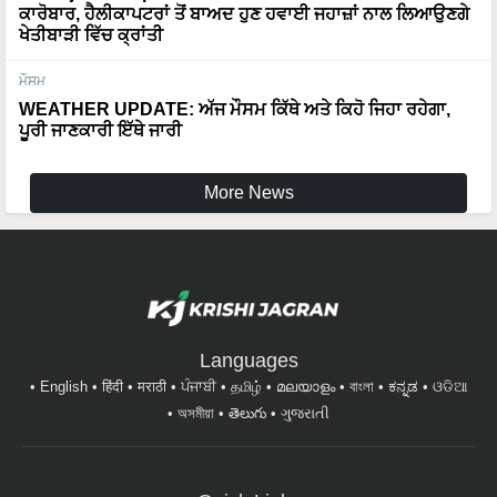
ਖੇਤੀਬਾੜੀ ਵਿੱਚ ਕ੍ਰਾਂਤੀ
ਮੌਸਮ
WEATHER UPDATE: ਅੱਜ ਮੌਸਮ ਕਿੱਥੇ ਅਤੇ ਕਿਹੋ ਜਿਹਾ ਰਹੇਗਾ,
ਪੂਰੀ ਜਾਣਕਾਰੀ ਇੱਥੇ ਜਾਰੀ
More News
Languages
English
हिंदी
मराठी
ਪੰਜਾਬੀ
தமிழ்
മലയാളം
বাংলা
ಕನ್ನಡ
ଓଡିଆ
অসমীয়া
తెలుగు
ગુજરાતી
Quick Links