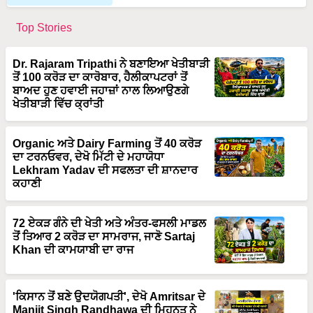
Top Stories
Dr. Rajaram Tripathi ਨੇ ਬਣਾਇਆ ਖੇਤੀਬਾੜੀ
ਤੋਂ 100 ਕਰੋੜ ਦਾ ਕਾਰੋਬਾਰ, ਹੈਲੀਕਾਪਟਰਾਂ ਤੋਂ
ਬਾਅਦ ਹੁਣ ਹਵਾਈ ਜਹਾਜ਼ਾਂ ਨਾਲ ਲਿਆਉਣਗੇ
ਖੇਤੀਬਾੜੀ ਵਿੱਚ ਕ੍ਰਾਂਤੀ
Organic ਅਤੇ Dairy Farming ਤੋਂ 40 ਕਰੋੜ
ਦਾ ਟਰਨਓਵਰ, ਦੇਖੋ ਮਿੱਟੀ ਦੇ ਮਹਾਯੋਧਾ
Lekhram Yadav ਦੀ ਸਫਲਤਾ ਦੀ ਸ਼ਾਨਦਾਰ
ਕਹਾਣੀ
72 ਏਕੜ ਗੰਨੇ ਦੀ ਖੇਤੀ ਅਤੇ ਅੰਤਰ-ਫਸਲੀ ਮਾਡਲ
ਤੋਂ ਤਿਆਰ 2 ਕਰੋੜ ਦਾ ਸਾਮਰਾਜ, ਜਾਣੋ Sartaj
Khan ਦੀ ਕਾਮਯਾਬੀ ਦਾ ਰਾਜ
'ਕਿਸਾਨ ਤੋਂ ਬਣੇ ਉਦਯੋਗਪਤੀ', ਦੇਖੋ Amritsar ਦੇ
Manjit Singh Randhawa ਦੀ ਮਿਹਨਤ ਨੇ
ਕਿਵੇਂ ਬਦਲੀ ਕਿਸਮਤ