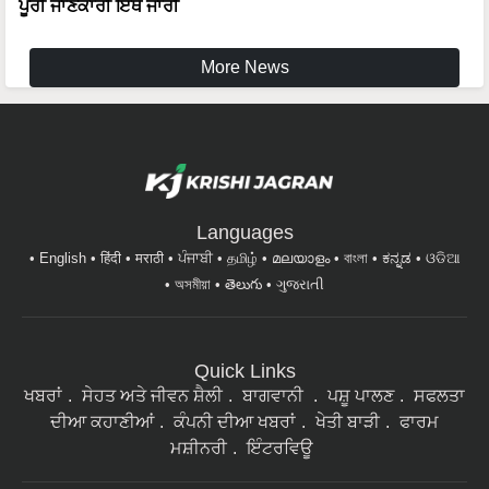
ਪੂਰੀ ਜਾਣਕਾਰੀ ਇੱਥੇ ਜਾਰੀ
More News
Languages
English
हिंदी
मराठी
ਪੰਜਾਬੀ
தமிழ்
മലയാളം
বাংলা
ಕನ್ನಡ
ଓଡିଆ
অসমীয়া
తెలుగు
ગુજરાતી
Quick Links
ਖਬਰਾਂ
ਸੇਹਤ ਅਤੇ ਜੀਵਨ ਸ਼ੈਲੀ
ਬਾਗਵਾਨੀ
ਪਸ਼ੂ ਪਾਲਣ
ਸਫਲਤਾ
ਦੀਆ ਕਹਾਣੀਆਂ
ਕੰਪਨੀ ਦੀਆ ਖਬਰਾਂ
ਖੇਤੀ ਬਾੜੀ
ਫਾਰਮ
ਮਸ਼ੀਨਰੀ
ਇੰਟਰਵਿਊ