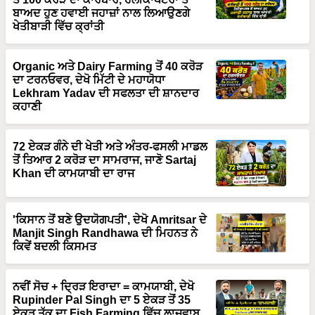
ਬਾਅਦ ਹੁਣ ਹਵਾਈ ਜਹਾਜ਼ਾਂ ਨਾਲ ਲਿਆਉਣਗੇ
ਖੇਤੀਬਾੜੀ ਵਿੱਚ ਕ੍ਰਾਂਤੀ
Organic ਅਤੇ Dairy Farming ਤੋਂ 40 ਕਰੋੜ
ਦਾ ਟਰਨਓਵਰ, ਦੇਖੋ ਮਿੱਟੀ ਦੇ ਮਹਾਯੋਧਾ
Lekhram Yadav ਦੀ ਸਫਲਤਾ ਦੀ ਸ਼ਾਨਦਾਰ
ਕਹਾਣੀ
72 ਏਕੜ ਗੰਨੇ ਦੀ ਖੇਤੀ ਅਤੇ ਅੰਤਰ-ਫਸਲੀ ਮਾਡਲ
ਤੋਂ ਤਿਆਰ 2 ਕਰੋੜ ਦਾ ਸਾਮਰਾਜ, ਜਾਣੋ Sartaj
Khan ਦੀ ਕਾਮਯਾਬੀ ਦਾ ਰਾਜ
'ਕਿਸਾਨ ਤੋਂ ਬਣੇ ਉਦਯੋਗਪਤੀ', ਦੇਖੋ Amritsar ਦੇ
Manjit Singh Randhawa ਦੀ ਮਿਹਨਤ ਨੇ
ਕਿਵੇਂ ਬਦਲੀ ਕਿਸਮਤ
ਨਵੀਂ ਸੋਚ + ਦ੍ਰਿੜ ਇਰਾਦਾ = ਕਾਮਯਾਬੀ, ਦੇਖੋ
Rupinder Pal Singh ਦਾ 5 ਏਕੜ ਤੋਂ 35
ਏਕੜ ਤੱਕ ਦਾ Fish Farming ਵਿੱਚ ਲਾਜਵਾਬ