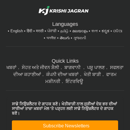
Languages
English
हिंदी
मराठी
ਪੰਜਾਬੀ
தமிழ்
മലയാളം
বাংলা
ಕನ್ನಡ
ଓଡିଆ
অসমীয়া
తెలుగు
ગુજરાતી
Quick Links
ਖਬਰਾਂ
ਸੇਹਤ ਅਤੇ ਜੀਵਨ ਸ਼ੈਲੀ
ਬਾਗਵਾਨੀ
ਪਸ਼ੂ ਪਾਲਣ
ਸਫਲਤਾ
ਦੀਆ ਕਹਾਣੀਆਂ
ਕੰਪਨੀ ਦੀਆ ਖਬਰਾਂ
ਖੇਤੀ ਬਾੜੀ
ਫਾਰਮ
ਮਸ਼ੀਨਰੀ
ਇੰਟਰਵਿਊ
ਸਾਡੇ ਨਿਉਜ਼ਲੈਟਰ ਦੇ ਗਾਹਕ ਬਣੋ। ਖੇਤੀਬਾੜੀ ਨਾਲ ਜੁੜੀਆਂ ਦੇਸ਼ ਭਰ ਦੀਆਂ
ਸਾਰੀਆਂ ਤਾਜ਼ਾ ਖ਼ਬਰਾਂ ਮੇਲ 'ਤੇ ਪੜ੍ਹਨ ਲਈ ਸਾਡੇ ਨਿਉਜ਼ਲੈਟਰ ਦੇ ਗਾਹਕ
ਬਣੋ।
Subscribe Newsletters